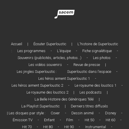
Accueil
|
Écouter Superloustic
|
L'histoire de Superloustic
:
Les programmes
-
L'équipe
-
Fiche signalétique
-
Souvenirs (publicités, articles, photos...)
-
Les photos
-
Les vidéos souvenirs
-
Revue de presse
|
Les jingles Superloustic :
Superloustic dans l'espace
-
Les héros aiment Superloustic 1
-
Les héros aiment Superloustic 2
-
Le royaume des loustics 1
-
Le royaume des loustics 2
|
Les podcasts
|
La Belle Histoire des Génériques Télé
|
La Playlist Superloustic
|
Derniers titres diffusés
| Les disques par style :
Cover
-
Dessin animé
-
Disney
-
Émission TV
-
Enfant
-
Film
-
Hit 50
-
Hit 60
-
Hit 70
-
Hit 80
-
Hit 90
-
Instrumental
-