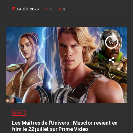
today
1 AOÛT 2026
15
3
insert_link
NEWS
Les Maîtres de l’Univers : Musclor revient en
film le 22 juillet sur Prime Video