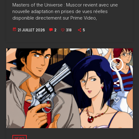
Masters of the Universe : Muscor revient avec une
nouvelle adaptation en prises de vues réelles
disponible directement sur Prime Video,
today
21 JUILLET 2026
2
318
5
insert_link
NEWS