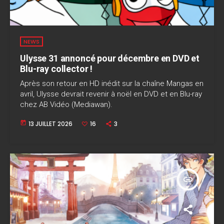
NEWS
Ulysse 31 annoncé pour décembre en DVD et
Blu-ray collector !
Après son retour en HD inédit sur la chaîne Mangas en
avril, Ulysse devrait revenir à noël en DVD et en Blu-ray
chez AB Vidéo (Mediawan).
today
13 JUILLET 2026
16
3
insert_link