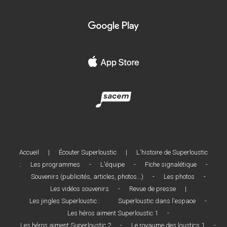
Accueil
|
Écouter Superloustic
|
L'histoire de Superloustic
:
Les programmes
-
L'équipe
-
Fiche signalétique
-
Souvenirs (publicités, articles, photos...)
-
Les photos
-
Les vidéos souvenirs
-
Revue de presse
|
Les jingles Superloustic :
Superloustic dans l'espace
-
Les héros aiment Superloustic 1
-
Les héros aiment Superloustic 2
-
Le royaume des loustics 1
-