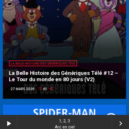
LA BELLE HISTOIRE DES GÉNÉRIQUES TÉLÉ
La Belle Histoire des Génériques Télé #12 –
Le Tour du monde en 80 jours (V2)
27 MARS 2026
61
play_arrow
1, 2, 3
play_arrow
keyboard_arrow_right
Arc en ciel