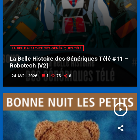
LA BELLE HISTOIRE DES GÉNÉRIQUES TÉLÉ
La Belle Histoire des Génériques Télé #11 –
Robotech [V2]
24 AVRIL 2026
1
75
8
play_arrow