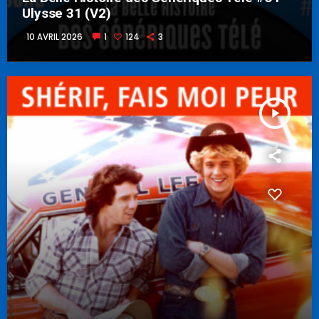
Ulysse 31 (V2)
10 AVRIL 2026
1
124
3
play_arrow