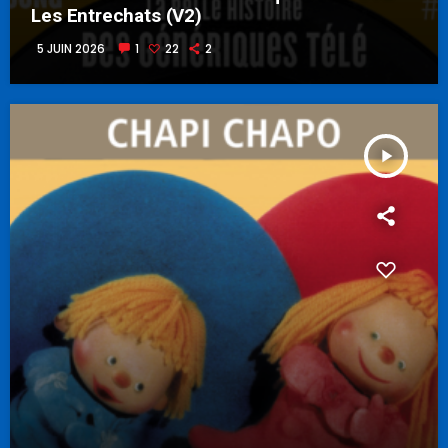
Les Entrechats (V2)
5 JUIN 2026
1
22
2
play_arrow