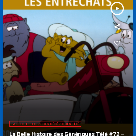
play_arrow
LA BELLE HISTOIRE DES GÉNÉRIQUES TÉLÉ
La Belle Histoire des Génériques Télé #72 –