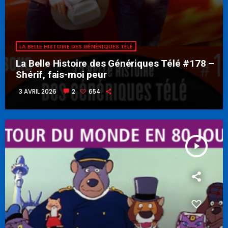
LA BELLE HISTOIRE DES GÉNÉRIQUES TÉLÉ
La Belle Histoire des Génériques Télé #178 –
Shérif, fais-moi peur
3 AVRIL 2026
2
654
play_arrow