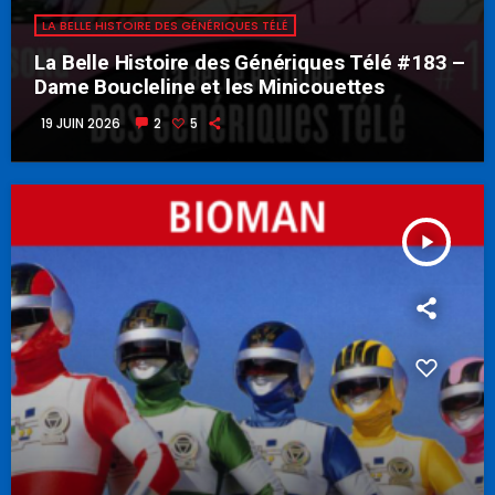
LA BELLE HISTOIRE DES GÉNÉRIQUES TÉLÉ
La Belle Histoire des Génériques Télé #183 –
Dame Boucleline et les Minicouettes
19 JUIN 2026
2
5
play_arrow