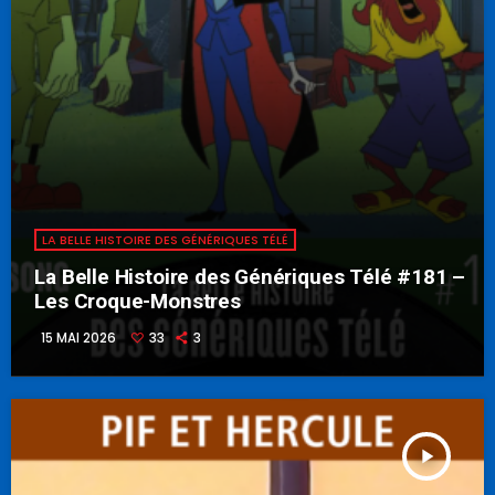
LA BELLE HISTOIRE DES GÉNÉRIQUES TÉLÉ
La Belle Histoire des Génériques Télé #181 –
Les Croque-Monstres
15 MAI 2026
33
3
play_arrow