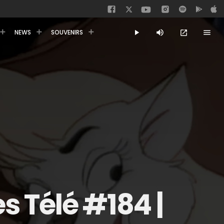
NEWS
SOUVENIRS
play_arrow
volume_up
menu
open_in_new
s Télé #184 |