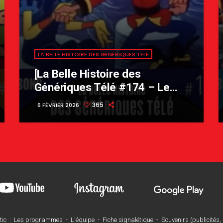
LA BELLE HISTOIRE DES GÉNÉRIQUES TÉLÉ
[La Belle Histoire des
Génériques Télé #174 – Le
Secret des Sélénites
365
6 FÉVRIER 2026
tic
:
Les programmes
-
L'équipe
-
Fiche signalétique
-
Souvenirs (publicités, a