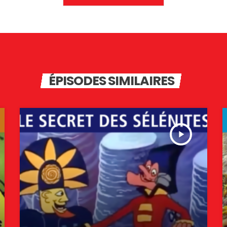
ÉPISODES SIMILAIRES
play_arrow