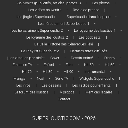
Souvenirs (publicités, articles, photos...)
-
Les photos
-
Les vidéos souvenirs
-
Revue de presse
|
Les jingles Superloustic :
Superloustic dans l'espace
-
Les héros aiment Superloustic 1
-
Les héros aiment Superloustic 2
-
Le royaume des loustics 1
-
Le royaume des loustics 2
|
Les podcasts
|
La Belle Histoire des Génériques Télé
|
La Playlist Superloustic
|
Derniers titres diffusés
| Les disques par style :
Cover
-
Dessin animé
-
Disney
-
Émission TV
-
Enfant
-
Film
-
Hit 50
-
Hit 60
-
Hit 70
-
Hit 80
-
Hit 90
-
Instrumental
-
Manga
-
Noël
-
Série TV
|
Widgets Superloustic
|
Les infos
|
Les dessins
|
Les radios pour enfants
|
Le forum des loustics
|
À propos
|
Mentions légales
|
Contact
SUPERLOUSTIC.COM - 2026