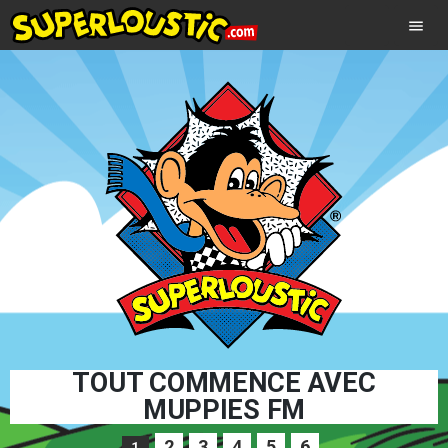
menu
TOUT COMMENCE AVEC
MUPPIES FM
2
3
4
5
6