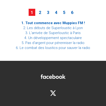
1
2
3
4
5
6
1. Tout commence avec Muppies FM !
2. Les débuts de Superloustic à Lyon
3. L'arrivée de Superloustic à Paris
4. Un développement spectaculaire
5. Pas d'argent pour pérenniser la radio
6. Le combat des loustics pour sauver la radio