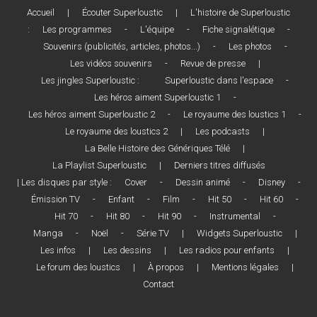
Accueil
|
Écouter Superloustic
|
L'histoire de Superloustic
:
Les programmes
-
L'équipe
-
Fiche signalétique
-
Souvenirs (publicités, articles, photos...)
-
Les photos
-
Les vidéos souvenirs
-
Revue de presse
|
Les jingles Superloustic :
Superloustic dans l'espace
-
Les héros aiment Superloustic 1
-
Les héros aiment Superloustic 2
-
Le royaume des loustics 1
-
Le royaume des loustics 2
|
Les podcasts
|
La Belle Histoire des Génériques Télé
|
La Playlist Superloustic
|
Derniers titres diffusés
| Les disques par style :
Cover
-
Dessin animé
-
Disney
-
Émission TV
-
Enfant
-
Film
-
Hit 50
-
Hit 60
-
Hit 70
-
Hit 80
-
Hit 90
-
Instrumental
-
Manga
-
Noël
-
Série TV
|
Widgets Superloustic
|
Les infos
|
Les dessins
|
Les radios pour enfants
|
Le forum des loustics
|
À propos
|
Mentions légales
|
Contact