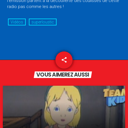
l’émission partent à la découverte des coulisses de cette
radio pas comme les autres !
Vidéos
superloustic
share
email
VOUS AIMEREZ AUSSI