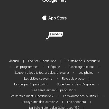
Accueil
|
Écouter Superloustic
|
L'histoire de Superloustic
:
Les programmes
-
L'équipe
-
Fiche signalétique
-
Souvenirs (publicités, articles, photos...)
-
Les photos
-
Les vidéos souvenirs
-
Revue de presse
|
Les jingles Superloustic :
Superloustic dans l'espace
-
Les héros aiment Superloustic 1
-
Les héros aiment Superloustic 2
-
Le royaume des loustics 1
-
Le royaume des loustics 2
|
Les podcasts
|
La Belle Histoire des Génériques Télé
|