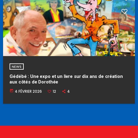
NEWS
Gédébé : Une expo et un livre sur dix ans de création
aux côtés de Dorothée
today
4 FÉVRIER 2026
12
4