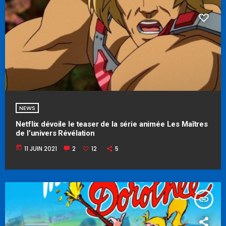
NEWS
Netflix dévoile le teaser de la série animée Les Maîtres
de l’univers Révélation
today
11 JUIN 2021
2
12
5
insert_link