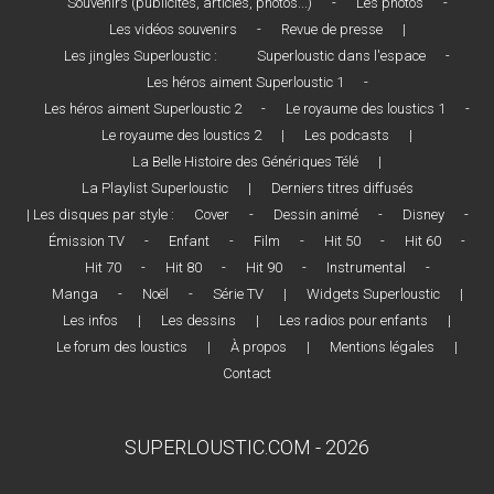
Souvenirs (publicités, articles, photos...)
-
Les photos
-
Les vidéos souvenirs
-
Revue de presse
|
Les jingles Superloustic :
Superloustic dans l'espace
-
Les héros aiment Superloustic 1
-
Les héros aiment Superloustic 2
-
Le royaume des loustics 1
-
Le royaume des loustics 2
|
Les podcasts
|
La Belle Histoire des Génériques Télé
|
La Playlist Superloustic
|
Derniers titres diffusés
| Les disques par style :
Cover
-
Dessin animé
-
Disney
-
Émission TV
-
Enfant
-
Film
-
Hit 50
-
Hit 60
-
Hit 70
-
Hit 80
-
Hit 90
-
Instrumental
-
Manga
-
Noël
-
Série TV
|
Widgets Superloustic
|
Les infos
|
Les dessins
|
Les radios pour enfants
|
Le forum des loustics
|
À propos
|
Mentions légales
|
Contact
SUPERLOUSTIC.COM - 2026