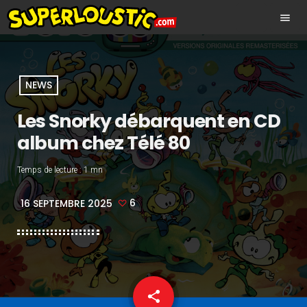
menu
NEWS
Les Snorky débarquent en CD
album chez Télé 80
Temps de lecture :
1 mn
6
16 SEPTEMBRE 2025
share
email
6