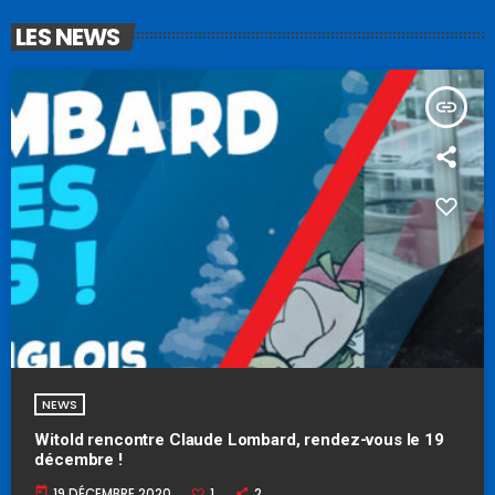
LES NEWS
insert_link
NEWS
Witold rencontre Claude Lombard, rendez-vous le 19
décembre !
today
19 DÉCEMBRE 2020
1
2