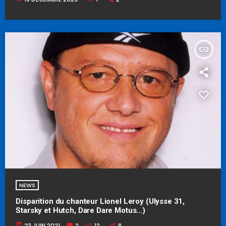
insert_link
NEWS
Disparition du chanteur Lionel Leroy (Ulysse 31,
Starsky et Hutch, Dare Dare Motus…)
today