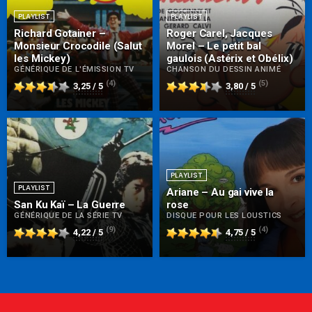
PLAYLIST
PLAYLIST
Richard Gotainer –
Roger Carel, Jacques
Monsieur Crocodile (Salut
Morel – Le petit bal
les Mickey)
gaulois (Astérix et Obélix)
GÉNÉRIQUE DE L'ÉMISSION TV
CHANSON DU DESSIN ANIMÉ
(4)
(5)
3,25 / 5
3,80 / 5
PLAYLIST
PLAYLIST
Ariane – Au gai vive la
San Ku Kaï – La Guerre
rose
GÉNÉRIQUE DE LA SÉRIE TV
DISQUE POUR LES LOUSTICS
(9)
(4)
4,22 / 5
4,75 / 5