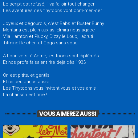
Le script est refusé, il va falloir tout changer
Les aventures des tinytoons vont com-men-cer
Joyeux et dégourdis, c'est Babs et Buster Bunny
Montana est plein aux as, Elmira nous agace
V'la Hamton et Plucky, Dizzy le Loup, l'abruti
Titminet le chéri et Gogo sans souci
A Looniversité Acme, les toons sont diplômés
Et nos profs faisaient rire déjà dès 1933
On est p'tits, et gentils
Et un peu barjos aussi
Les Tinytoons vous invitent vous et vos amis
La chanson est finie !
VOUS AIMEREZ AUSSI