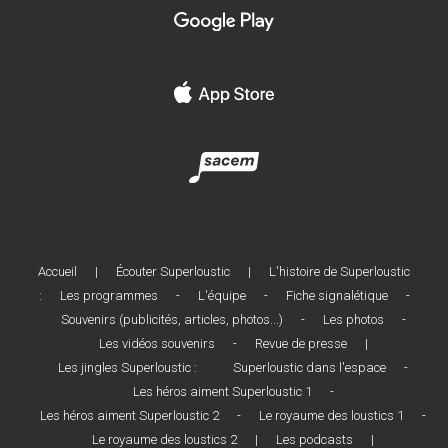
Accueil
|
Écouter Superloustic
|
L'histoire de Superloustic
:
Les programmes
-
L'équipe
-
Fiche signalétique
-
Souvenirs (publicités, articles, photos...)
-
Les photos
-
Les vidéos souvenirs
-
Revue de presse
|
Les jingles Superloustic :
Superloustic dans l'espace
-
Les héros aiment Superloustic 1
-
Les héros aiment Superloustic 2
-
Le royaume des loustics 1
-
Le royaume des loustics 2
|
Les podcasts
|