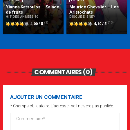
Yianna Katsoulos – Salade
Maurice Chevalier – Les
de fruits
Aristochats
HIT DES ANNÉES 80
DISQUE DISNEY
(2)
(10)
4,00 / 5
4,10 / 5
COMMENTAIRES (0)
AJOUTER UN COMMENTAIRE
* Champs obligatoire. L'adresse mail ne sera pas publiée.