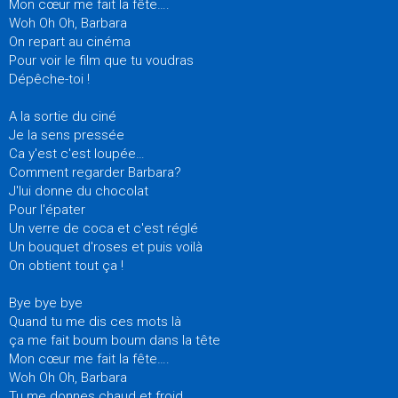
Mon cœur me fait la fête….
Woh Oh Oh, Barbara
On repart au cinéma
Pour voir le film que tu voudras
Dépêche-toi !
A la sortie du ciné
Je la sens pressée
Ca y'est c'est loupée…
Comment regarder Barbara?
J'lui donne du chocolat
Pour l'épater
Un verre de coca et c'est réglé
Un bouquet d'roses et puis voilà
On obtient tout ça !
Bye bye bye
Quand tu me dis ces mots là
ça me fait boum boum dans la tête
Mon cœur me fait la fête….
Woh Oh Oh, Barbara
Tu me donnes chaud et froid