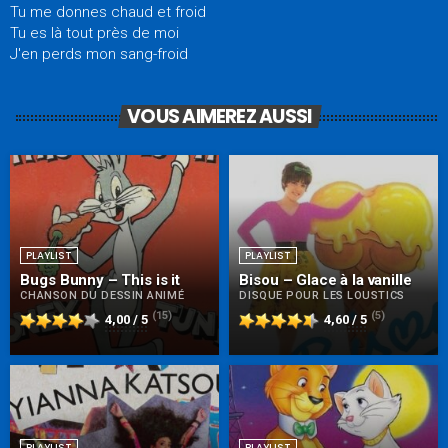
Tu me donnes chaud et froid
Tu es là tout près de moi
J'en perds mon sang-froid
VOUS AIMEREZ AUSSI
PLAYLIST
PLAYLIST
Bugs Bunny – This is it
Bisou – Glace à la vanille
CHANSON DU DESSIN ANIMÉ
DISQUE POUR LES LOUSTICS
(15)
(5)
4,00 / 5
4,60 / 5
PLAYLIST
PLAYLIST