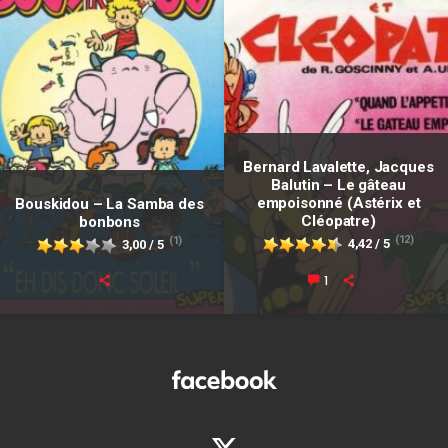
Bernard Lavalette, Jacques
Balutin – Le gâteau
empoisonné (Astérix et
Bouskidou – La Samba des
Cléopatre)
bonbons
(12)
(1)
4,42 / 5
3,00 / 5
1