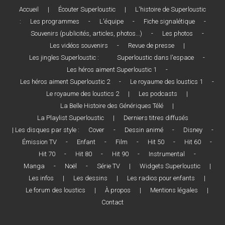
Accueil
|
Écouter Superloustic
|
L'histoire de Superloustic
:
Les programmes
-
L'équipe
-
Fiche signalétique
-
Souvenirs (publicités, articles, photos...)
-
Les photos
-
Les vidéos souvenirs
-
Revue de presse
|
Les jingles Superloustic :
Superloustic dans l'espace
-
Les héros aiment Superloustic 1
-
Les héros aiment Superloustic 2
-
Le royaume des loustics 1
-
Le royaume des loustics 2
|
Les podcasts
|
La Belle Histoire des Génériques Télé
|
La Playlist Superloustic
|
Derniers titres diffusés
| Les disques par style :
Cover
-
Dessin animé
-
Disney
-
Émission TV
-
Enfant
-
Film
-
Hit 50
-
Hit 60
-
Hit 70
-
Hit 80
-
Hit 90
-
Instrumental
-
Manga
-
Noël
-
Série TV
|
Widgets Superloustic
|
Les infos
|
Les dessins
|
Les radios pour enfants
|
Le forum des loustics
|
À propos
|
Mentions légales
|
Contact