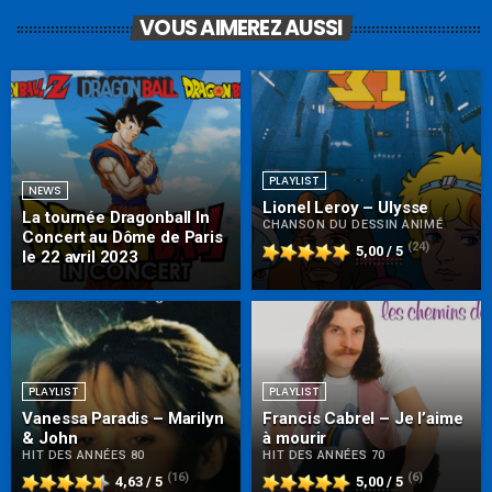
VOUS AIMEREZ AUSSI
PLAYLIST
NEWS
Lionel Leroy – Ulysse
La tournée Dragonball In
CHANSON DU DESSIN ANIMÉ
Concert au Dôme de Paris
(24)
5,00 / 5
le 22 avril 2023
PLAYLIST
PLAYLIST
Vanessa Paradis – Marilyn
Francis Cabrel – Je l’aime
& John
à mourir
HIT DES ANNÉES 80
HIT DES ANNÉES 70
(16)
(6)
4,63 / 5
5,00 / 5