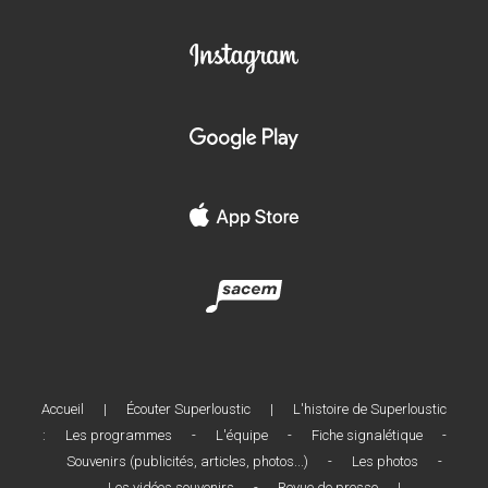
Accueil
|
Écouter Superloustic
|
L'histoire de Superloustic
:
Les programmes
-
L'équipe
-
Fiche signalétique
-
Souvenirs (publicités, articles, photos...)
-
Les photos
-
Les vidéos souvenirs
-
Revue de presse
|