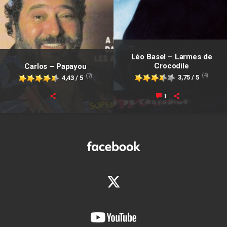
Léo Basel – Larmes de
Crocodile
Carlos – Papayou
(4)
(7)
3,75 / 5
4,43 / 5
1