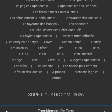
Les jingles Superloustic :
Superloustic dans l'espace
-
Les héros aiment Superloustic 1
-
Les héros aiment Superloustic 2
-
Le royaume des loustics 1
-
Le royaume des loustics 2
|
Les podcasts
|
La Belle Histoire des Génériques Télé
|
La Playlist Superloustic
|
Derniers titres diffusés
| Les disques par style :
Cover
-
Dessin animé
-
Disney
-
Émission TV
-
Enfant
-
Film
-
Hit 50
-
Hit 60
-
Hit 70
-
Hit 80
-
Hit 90
-
Instrumental
-
Manga
-
Noël
-
Série TV
|
Widgets Superloustic
|
Les infos
|
Les dessins
|
Les radios pour enfants
|
Le forum des loustics
|
À propos
|
Mentions légales
|
Contact
SUPERLOUSTIC.COM - 2026
Tremblement De Terre