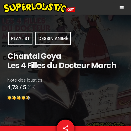
menu
PLAYLIST
DESSIN ANIMÉ
Chantal Goya
Les 4 Filles du Docteur March
Note des loustics
(40)
4,73 / 5
share
email