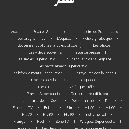
Accueil
|
Écouter Superloustic
|
L'histoire de Superloustic
:
Les programmes
-
L'équipe
-
Fiche signalétique
-
Souvenirs (publicités, articles, photos...)
-
Les photos
-
Les vidéos souvenirs
-
Revue de presse
|
Les jingles Superloustic :
Superloustic dans l'espace
-
Les héros aiment Superloustic 1
-
Les héros aiment Superloustic 2
-
Le royaume des loustics 1
-
Le royaume des loustics 2
|
Les podcasts
|
La Belle Histoire des Génériques Télé
|
La Playlist Superloustic
|
Derniers titres diffusés
| Les disques par style :
Cover
-
Dessin animé
-
Disney
-
Émission TV
-
Enfant
-
Film
-
Hit 50
-
Hit 60
-
Hit 70
-
Hit 80
-
Hit 90
-
Instrumental
-
Manga
-
Noël
-
Série TV
|
Widgets Superloustic
|
Les infos
|
Les dessins
|
Les radios pour enfants
|