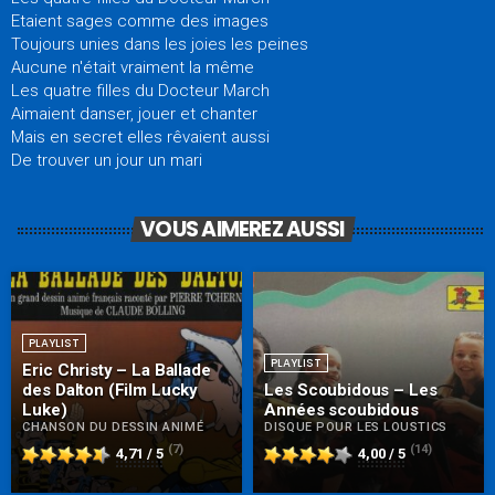
Etaient sages comme des images
Toujours unies dans les joies les peines
Aucune n'était vraiment la même
Les quatre filles du Docteur March
Aimaient danser, jouer et chanter
Mais en secret elles rêvaient aussi
De trouver un jour un mari
VOUS AIMEREZ AUSSI
PLAYLIST
PLAYLIST
Eric Christy – La Ballade
des Dalton (Film Lucky
Les Scoubidous – Les
Luke)
Années scoubidous
CHANSON DU DESSIN ANIMÉ
DISQUE POUR LES LOUSTICS
(7)
(14)
4,71 / 5
4,00 / 5