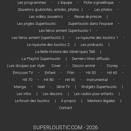
:
Les programmes
-
L'équipe
-
Fiche signalétique
-
Souvenirs (publicités, articles, photos...)
-
Les photos
-
Les vidéos souvenirs
-
Revue de presse
|
Les jingles Superloustic :
Superloustic dans l'espace
-
Les héros aiment Superloustic 1
-
Les héros aiment Superloustic 2
-
Le royaume des loustics 1
-
Le royaume des loustics 2
|
Les podcasts
|
La Belle Histoire des Génériques Télé
|
La Playlist Superloustic
|
Derniers titres diffusés
| Les disques par style :
Cover
-
Dessin animé
-
Disney
-
Émission TV
-
Enfant
-
Film
-
Hit 50
-
Hit 60
-
Hit 70
-
Hit 80
-
Hit 90
-
Instrumental
-
Manga
-
Noël
-
Série TV
|
Widgets Superloustic
|
Les infos
|
Les dessins
|
Les radios pour enfants
|
Le forum des loustics
|
À propos
|
Mentions légales
|
Contact
SUPERLOUSTIC.COM - 2026