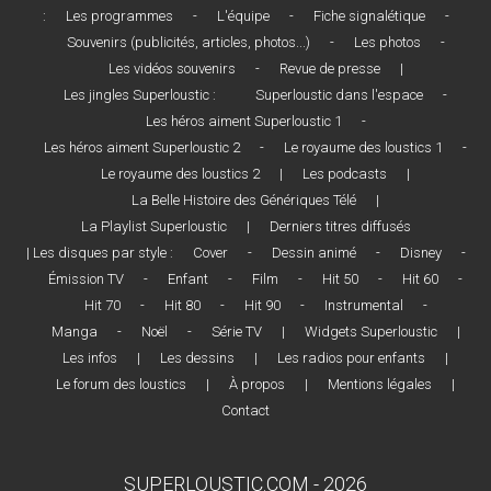
:
Les programmes
-
L'équipe
-
Fiche signalétique
-
Souvenirs (publicités, articles, photos...)
-
Les photos
-
Les vidéos souvenirs
-
Revue de presse
|
Les jingles Superloustic :
Superloustic dans l'espace
-
Les héros aiment Superloustic 1
-
Les héros aiment Superloustic 2
-
Le royaume des loustics 1
-
Le royaume des loustics 2
|
Les podcasts
|
La Belle Histoire des Génériques Télé
|
La Playlist Superloustic
|
Derniers titres diffusés
| Les disques par style :
Cover
-
Dessin animé
-
Disney
-
Émission TV
-
Enfant
-
Film
-
Hit 50
-
Hit 60
-
Hit 70
-
Hit 80
-
Hit 90
-
Instrumental
-
Manga
-
Noël
-
Série TV
|
Widgets Superloustic
|
Les infos
|
Les dessins
|
Les radios pour enfants
|
Le forum des loustics
|
À propos
|
Mentions légales
|
Contact
SUPERLOUSTIC.COM - 2026