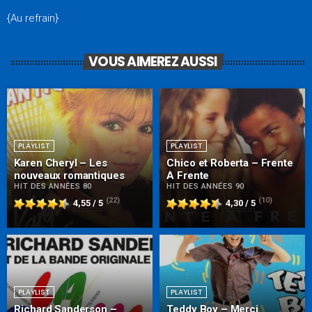
{Au refrain}
VOUS AIMEREZ AUSSI
PLAYLIST
PLAYLIST
Karen Cheryl – Les
Chico et Roberta – Frente
nouveaux romantiques
A Frente
HIT DES ANNÉES 80
HIT DES ANNÉES 90
(22)
(10)
4,55 / 5
4,30 / 5
PLAYLIST
PLAYLIST
Richard Sanderson –
Teddy Boy – Merci