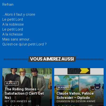
Refrain
…Alors il faut y croire
Le petit Lord
A la noblesse
Le petit Lord
A la richesse
Mais sans amour…
Qu'est-ce qu'un petit Lord ?
VOUS AIMEREZ AUSSI
PLAYLIST
PLAYLIST
The Rolling Stones –
Satisfaction (I Can’t Get
Claude Vallois, Patrice
No)
Schreider – Diplodo
HIT DES ANNÉES 60
CHANSON DU DESSIN ANIMÉ