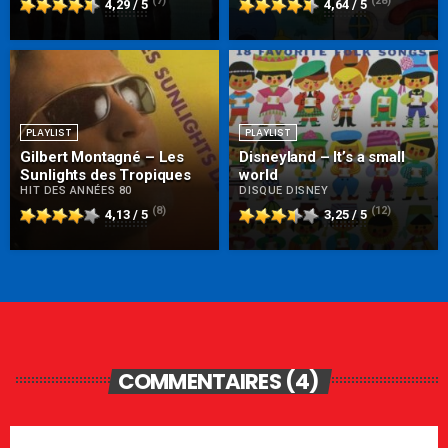
(7)
(28)
4,29 / 5
4,64 / 5
PLAYLIST
PLAYLIST
Gilbert Montagné – Les
Disneyland – It’s a small
Sunlights des Tropiques
world
HIT DES ANNÉES 80
DISQUE DISNEY
(8)
(12)
4,13 / 5
3,25 / 5
COMMENTAIRES (4)