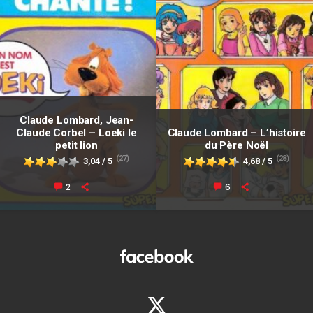
Claude Lombard, Jean-
Claude Corbel – Loeki le
Claude Lombard – L’histoire
petit lion
du Père Noël
(27)
(28)
3,04 / 5
4,68 / 5
2
6