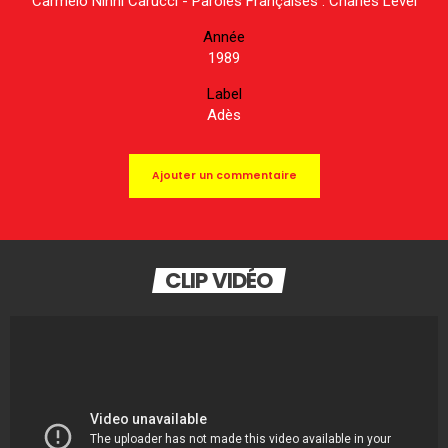
Carmelo Ninni Carucci - Paroles Françaises : Charles Level
Année
1989
Label
Adès
Ajouter un commentaire
CLIP VIDÉO