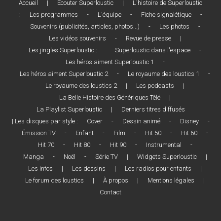
Accueil
|
Écouter Superloustic
|
L'histoire de Superloustic
:
Les programmes
-
L'équipe
-
Fiche signalétique
-
Souvenirs (publicités, articles, photos...)
-
Les photos
-
Les vidéos souvenirs
-
Revue de presse
|
Les jingles Superloustic :
Superloustic dans l'espace
-
Les héros aiment Superloustic 1
-
Les héros aiment Superloustic 2
-
Le royaume des loustics 1
-
Le royaume des loustics 2
|
Les podcasts
|
La Belle Histoire des Génériques Télé
|
La Playlist Superloustic
|
Derniers titres diffusés
| Les disques par style :
Cover
-
Dessin animé
-
Disney
-
Émission TV
-
Enfant
-
Film
-
Hit 50
-
Hit 60
-
Hit 70
-
Hit 80
-
Hit 90
-
Instrumental
-
Manga
-
Noël
-
Série TV
|
Widgets Superloustic
|
Les infos
|
Les dessins
|
Les radios pour enfants
|
Le forum des loustics
|
À propos
|
Mentions légales
|
Contact