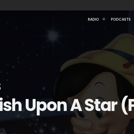
RADIO
PODCASTS
s
h Upon A Star (