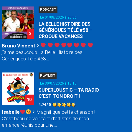
PODCAST
Le 01/08/2026 à 20:06
LA BELLE HISTOIRE DES
GÉNÉRIQUES TÉLÉ #58 –
3
CROQUE VACANCES
Bruno Vincent
chevron_right
j’aime beaucoup La Belle Histoire des
Génériques Télé #58...
PLAYLIST
Le 30/07/2026 à 18:15
SUPERLOUSTIC – TA RADIO
C’EST TON DROIT !
10
4,74 / 5
Isabelle
Magnifique cette chanson !
chevron_right
C'est beau de voir tant d'artistes de mon
enfance réunis pour une...