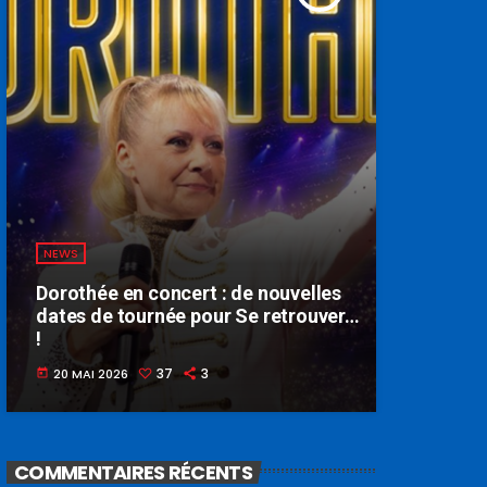
NEWS
Dorothée en concert : de nouvelles
dates de tournée pour Se retrouver…
!
37
3
20 MAI 2026
today
COMMENTAIRES RÉCENTS