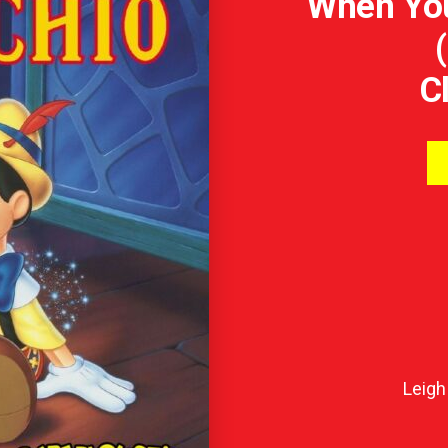
When You
C
Leigh