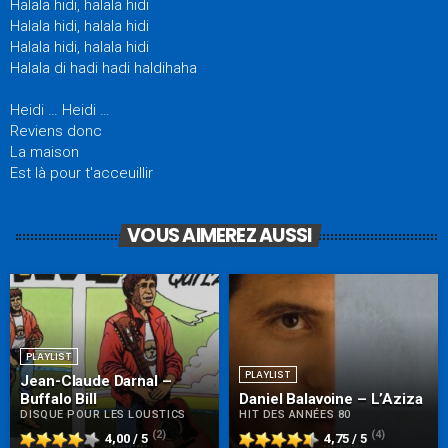
Halala hidi, halala hidi
Halala hidi, halala hidi
Halala hidi, halala hidi
Halala di hadi hadi haldihaha
Heidi … Heidi …
Reviens donc
La maison
Est là pour t'acceuillir
VOUS AIMEREZ AUSSI
PLAYLIST
PLAYLIST
Jean-Claude Darnal –
Buffalo Bill
Daniel Balavoine – L’Aziza
DISQUE POUR LES LOUSTICS
HIT DES ANNÉES 80
(2)
(4)
4,00 / 5
4,75 / 5