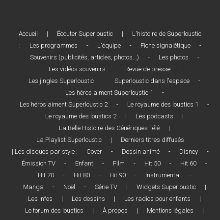
Accueil
|
Écouter Superloustic
|
L'histoire de Superloustic
:
Les programmes
-
L'équipe
-
Fiche signalétique
-
Souvenirs (publicités, articles, photos...)
-
Les photos
-
Les vidéos souvenirs
-
Revue de presse
|
Les jingles Superloustic :
Superloustic dans l'espace
-
Les héros aiment Superloustic 1
-
Les héros aiment Superloustic 2
-
Le royaume des loustics 1
-
Le royaume des loustics 2
|
Les podcasts
|
La Belle Histoire des Génériques Télé
|
La Playlist Superloustic
|
Derniers titres diffusés
| Les disques par style :
Cover
-
Dessin animé
-
Disney
-
Émission TV
-
Enfant
-
Film
-
Hit 50
-
Hit 60
-
Hit 70
-
Hit 80
-
Hit 90
-
Instrumental
-
Manga
-
Noël
-
Série TV
|
Widgets Superloustic
|
Les infos
|
Les dessins
|
Les radios pour enfants
|
Le forum des loustics
|
À propos
|
Mentions légales
|