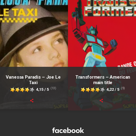
Vanessa Paradis – Joe Le
Transformers – American
Taxi
main title
(13)
(9)
4,15 / 5
4,22 / 5