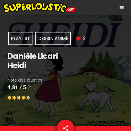
menu
PLAYLIST
DESSIN ANIMÉ
2
Danièle Licari
Heidi
Note des loustics
(31)
4,81 / 5
share
email