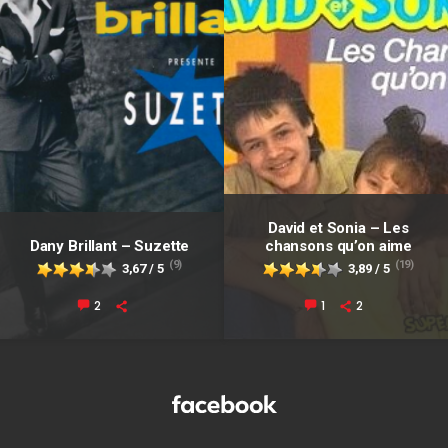
David et Sonia – Les
Dany Brillant – Suzette
chansons qu’on aime
(9)
(19)
3,67 / 5
3,89 / 5
2
1
2