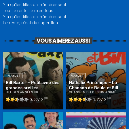
Y a qu'les filles qui m'intéressent.
Tout le reste, je m'en fous.
Y a qu'les filles qui m'intéressent.
Le reste, c'est du super flou.
VOUS AIMEREZ AUSSI
PLAYLIST
PLAYLIST
Bill Baxter – Petit avec des
Nathalie Printemps – La
grandes oreilles
Chanson de Boule et Bill
HIT DES ANNÉES 80
CHANSON DU DESSIN ANIMÉ
(8)
(4)
2,50 / 5
3,75 / 5