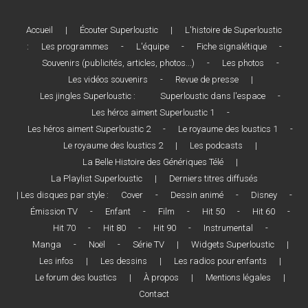
Accueil
|
Écouter Superloustic
|
L'histoire de Superloustic
:
Les programmes
-
L'équipe
-
Fiche signalétique
-
Souvenirs (publicités, articles, photos...)
-
Les photos
-
Les vidéos souvenirs
-
Revue de presse
|
Les jingles Superloustic :
Superloustic dans l'espace
-
Les héros aiment Superloustic 1
-
Les héros aiment Superloustic 2
-
Le royaume des loustics 1
-
Le royaume des loustics 2
|
Les podcasts
|
La Belle Histoire des Génériques Télé
|
La Playlist Superloustic
|
Derniers titres diffusés
| Les disques par style :
Cover
-
Dessin animé
-
Disney
-
Émission TV
-
Enfant
-
Film
-
Hit 50
-
Hit 60
-
Hit 70
-
Hit 80
-
Hit 90
-
Instrumental
-
Manga
-
Noël
-
Série TV
|
Widgets Superloustic
|
Les infos
|
Les dessins
|
Les radios pour enfants
|
Le forum des loustics
|
À propos
|
Mentions légales
|
Contact