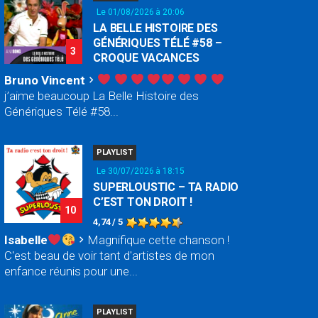
Le 01/08/2026 à 20:06
LA BELLE HISTOIRE DES
GÉNÉRIQUES TÉLÉ #58 –
3
CROQUE VACANCES
Bruno Vincent
chevron_right
j’aime beaucoup La Belle Histoire des
Génériques Télé #58...
PLAYLIST
Le 30/07/2026 à 18:15
SUPERLOUSTIC – TA RADIO
C’EST TON DROIT !
10
4,74 / 5
Isabelle
Magnifique cette chanson !
chevron_right
C'est beau de voir tant d'artistes de mon
enfance réunis pour une...
PLAYLIST