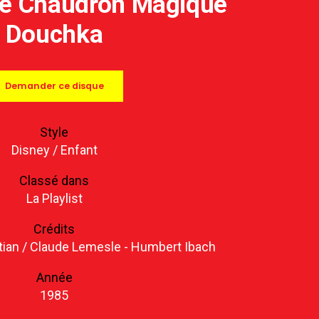
Le Chaudron Magique
Douchka
Demander ce disque
Style
Disney
/
Enfant
Classé dans
La Playlist
Crédits
tian / Claude Lemesle - Humbert Ibach
Année
1985