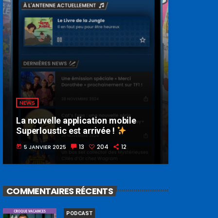
NEWS
La nouvelle application mobile
Superloustic est arrivée !
13
204
12
5 JANVIER 2025
today
COMMENTAIRES RÉCENTS
PODCAST