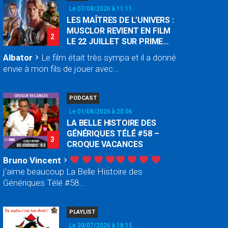
Le 07/08/2026 à 11:11
LES MAÎTRES DE L’UNIVERS :
MUSCLOR REVIENT EN FILM
2
LE 22 JUILLET SUR PRIME
VIDEO
Albator
Le film était très sympa et il a donné
chevron_right
envie à mon fils de jouer avec...
PODCAST
Le 01/08/2026 à 20:06
LA BELLE HISTOIRE DES
GÉNÉRIQUES TÉLÉ #58 –
3
CROQUE VACANCES
Bruno Vincent
chevron_right
j’aime beaucoup La Belle Histoire des
Génériques Télé #58...
PLAYLIST
Le 30/07/2026 à 18:15