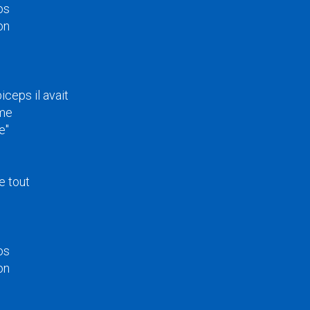
os
on
ceps il avait
ême
e"
e tout
os
on