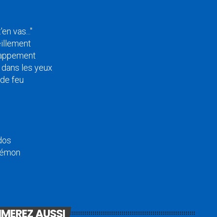
'en vas..."
eillement
chappement
 dans les yeux
 de feu
 dos
 démon
IMEREZ AUSSI