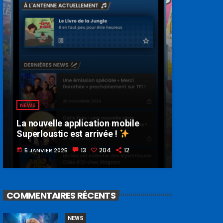
NEWS
La nouvelle application mobile
Superloustic est arrivée !
13
204
12
5 JANVIER 2025
today
COMMENTAIRES RÉCENTS
NEWS