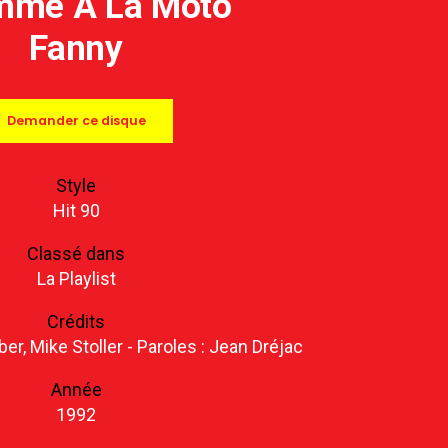
mme À La Moto
Fanny
Demander ce disque
Style
Hit 90
Classé dans
La Playlist
Crédits
ber, Mike Stoller - Paroles : Jean Dréjac
Année
1992