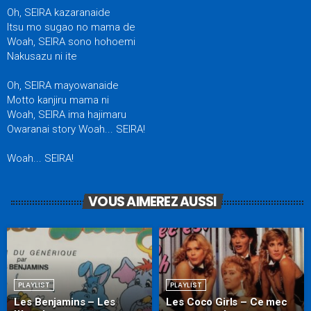
Oh, SEIRA kazaranaide
Itsu mo sugao no mama de
Woah, SEIRA sono hohoemi
Nakusazu ni ite
Oh, SEIRA mayowanaide
Motto kanjiru mama ni
Woah, SEIRA ima hajimaru
Owaranai story Woah... SEIRA!
Woah... SEIRA!
VOUS AIMEREZ AUSSI
PLAYLIST
PLAYLIST
Les Benjamins – Les
Les Coco Girls – Ce mec