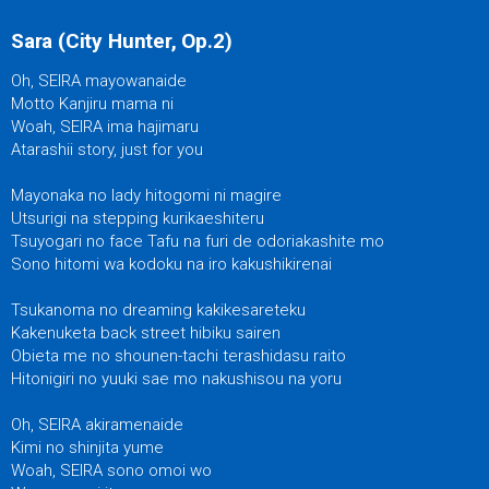
Sara (City Hunter, Op.2)
Oh, SEIRA mayowanaide
Motto Kanjiru mama ni
Woah, SEIRA ima hajimaru
Atarashii story, just for you
Mayonaka no lady hitogomi ni magire
Utsurigi na stepping kurikaeshiteru
Tsuyogari no face Tafu na furi de odoriakashite mo
Sono hitomi wa kodoku na iro kakushikirenai
Tsukanoma no dreaming kakikesareteku
Kakenuketa back street hibiku sairen
Obieta me no shounen-tachi terashidasu raito
Hitonigiri no yuuki sae mo nakushisou na yoru
Oh, SEIRA akiramenaide
Kimi no shinjita yume
Woah, SEIRA sono omoi wo