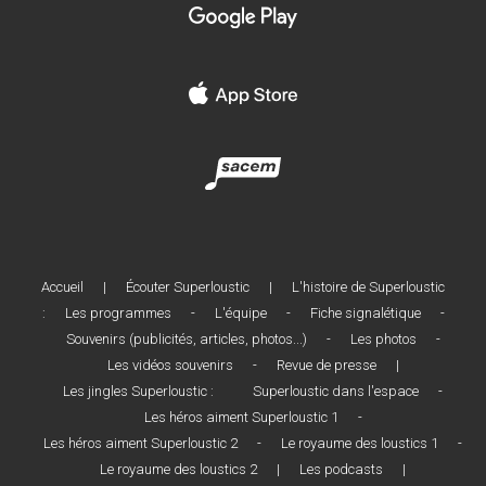
Accueil
|
Écouter Superloustic
|
L'histoire de Superloustic
:
Les programmes
-
L'équipe
-
Fiche signalétique
-
Souvenirs (publicités, articles, photos...)
-
Les photos
-
Les vidéos souvenirs
-
Revue de presse
|
Les jingles Superloustic :
Superloustic dans l'espace
-
Les héros aiment Superloustic 1
-
Les héros aiment Superloustic 2
-
Le royaume des loustics 1
-
Le royaume des loustics 2
|
Les podcasts
|