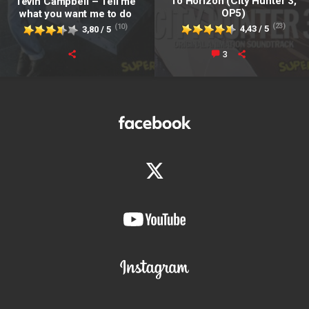
To Horizon (City Hunter 3,
Tevin Campbell – Tell me
OP5)
what you want me to do
(23)
(10)
4,43 / 5
3,80 / 5
3