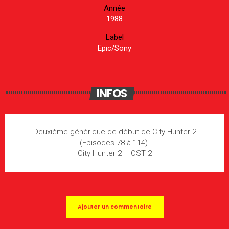
Année
1988
Label
Epic/Sony
INFOS
Deuxième générique de début de City Hunter 2
(Episodes 78 à 114).
City Hunter 2 – OST 2
Ajouter un commentaire