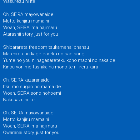
Wasurezu ni ite
Oh, SEIRA mayowanaide
Motto kanjiru mama ni
Woah, SEIRA ima hajimaru
Atarashii story, just for you
Shibarareta freedom tsukamenai chansu
Matenrou no kage dareka no sad song
Yume no you ni nagasareteku kono machi no naka de
Kinou yori mo tashika na mono te ni ireru kara
Oh, SEIRA kazaranaide
Itsu mo sugao no mama de
Woah, SEIRA sono hohoemi
Nakusazu ni ite
Oh, SEIRA mayowanaide
Motto kanjiru mama ni
Woah, SEIRA ima hajimaru
Owaranai story, just for you