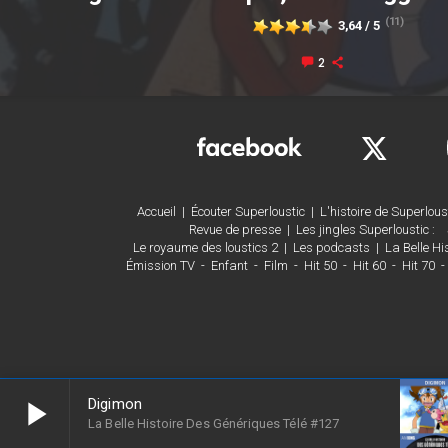
(11)
3,64 / 5
2
Accueil
|
Écouter Superloustic
|
L'histoire de Superlous
Revue de presse
|
Les jingles Superloustic :
Le royaume des loustics 2
|
Les podcasts
|
La Belle Hi
Émission TV
-
Enfant
-
Film
-
Hit 50
-
Hit 60
-
Hit 70
-
play_arrow
Digimon
La Belle Histoire Des Génériques Télé #127