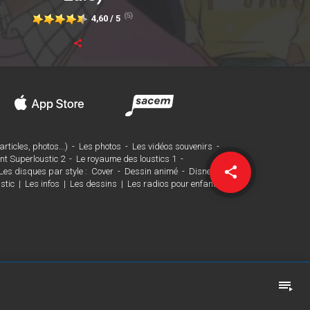
(5)
4,60 / 5
rticles, photos...)
-
Les photos
-
Les vidéos souvenirs
-
nt Superloustic 2
-
Le royaume des loustics 1
-
share
email
 Les disques par style :
Cover
-
Dessin animé
-
Disney
-
stic
|
Les infos
|
Les dessins
|
Les radios pour enfants
|
playlist_play