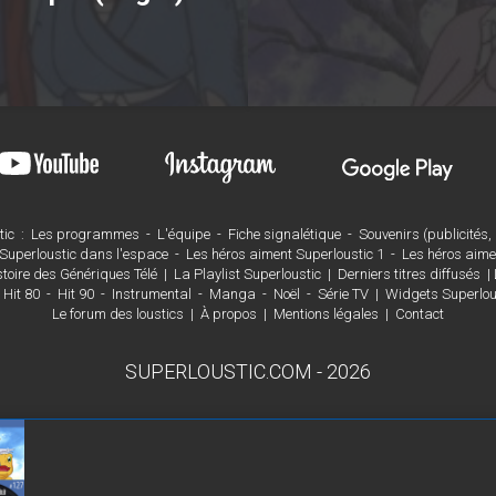
tic
:
Les programmes
-
L'équipe
-
Fiche signalétique
-
Souvenirs (publicités, a
Superloustic dans l'espace
-
Les héros aiment Superloustic 1
-
Les héros aime
stoire des Génériques Télé
|
La Playlist Superloustic
|
Derniers titres diffusés
|
Hit 80
-
Hit 90
-
Instrumental
-
Manga
-
Noël
-
Série TV
|
Widgets Superlou
Le forum des loustics
|
À propos
|
Mentions légales
|
Contact
SUPERLOUSTIC.COM - 2026