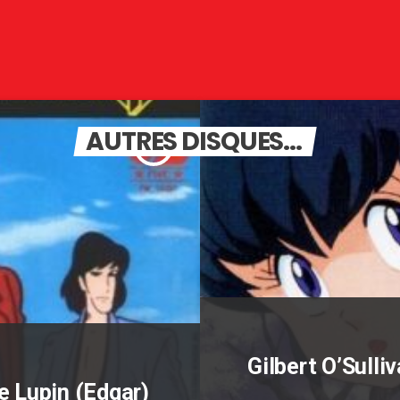
AUTRES DISQUES...
insert_link
Gilbert O’Sulli
le Lupin (Edgar)