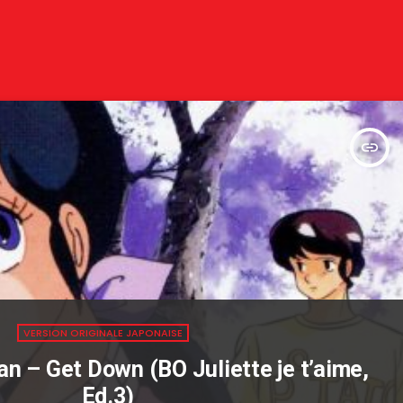
insert_link
VERSION ORIGINALE JAPONAISE
van – Get Down (BO Juliette je t’aime,
Ed.3)