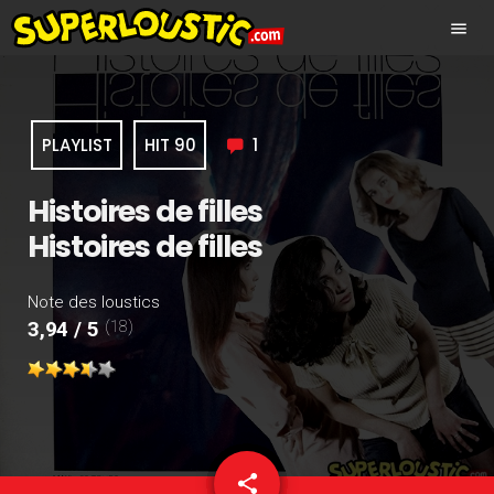
menu
PLAYLIST
HIT 90
1
Histoires de filles
Histoires de filles
Note des loustics
(18)
3,94 / 5
share
email