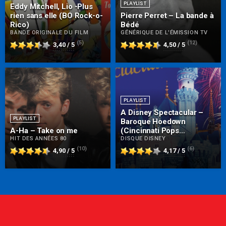
PLAYLIST
Eddy Mitchell, Lio -Plus
rien sans elle (BO Rock-o-
Pierre Perret – La bande à
Rico)
Bédé
BANDE ORIGINALE DU FILM
GÉNÉRIQUE DE L'ÉMISSION TV
(5)
(12)
3,40 / 5
4,50 / 5
PLAYLIST
A Disney Spectacular –
PLAYLIST
Baroque Hoedown
A-Ha – Take on me
(Cincinnati Pops
HIT DES ANNÉES 80
Orchestra)
DISQUE DISNEY
(10)
(6)
4,90 / 5
4,17 / 5