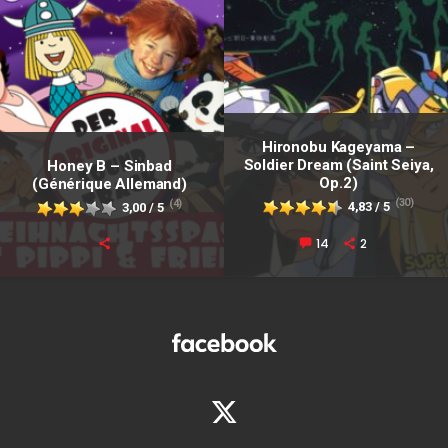
Hironobu Kageyama –
Soldier Dream (Saint Seiya,
Honey B – Sinbad
Op.2)
(Générique Allemand)
(30)
(4)
4,83 / 5
3,00 / 5
14
2