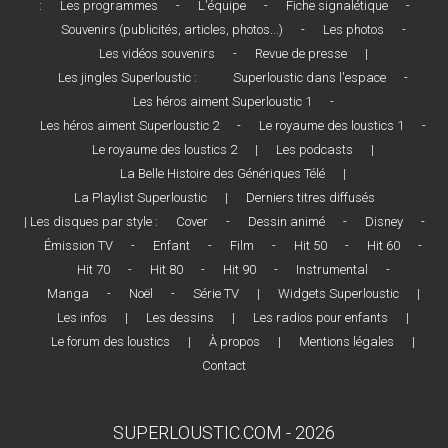
:
Les programmes
-
L'équipe
-
Fiche signalétique
-
Souvenirs (publicités, articles, photos...)
-
Les photos
-
Les vidéos souvenirs
-
Revue de presse
|
Les jingles Superloustic :
Superloustic dans l'espace
-
Les héros aiment Superloustic 1
-
Les héros aiment Superloustic 2
-
Le royaume des loustics 1
-
Le royaume des loustics 2
|
Les podcasts
|
La Belle Histoire des Génériques Télé
|
La Playlist Superloustic
|
Derniers titres diffusés
| Les disques par style :
Cover
-
Dessin animé
-
Disney
-
Émission TV
-
Enfant
-
Film
-
Hit 50
-
Hit 60
-
Hit 70
-
Hit 80
-
Hit 90
-
Instrumental
-
Manga
-
Noël
-
Série TV
|
Widgets Superloustic
|
Les infos
|
Les dessins
|
Les radios pour enfants
|
Le forum des loustics
|
À propos
|
Mentions légales
|
Contact
SUPERLOUSTIC.COM - 2026