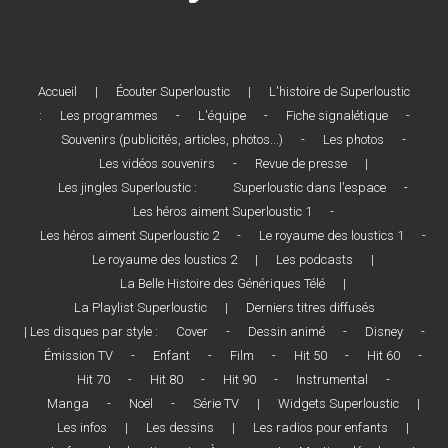
Accueil
|
Écouter Superloustic
|
L'histoire de Superloustic
:
Les programmes
-
L'équipe
-
Fiche signalétique
-
Souvenirs (publicités, articles, photos...)
-
Les photos
-
Les vidéos souvenirs
-
Revue de presse
|
Les jingles Superloustic :
Superloustic dans l'espace
-
Les héros aiment Superloustic 1
-
Les héros aiment Superloustic 2
-
Le royaume des loustics 1
-
Le royaume des loustics 2
|
Les podcasts
|
La Belle Histoire des Génériques Télé
|
La Playlist Superloustic
|
Derniers titres diffusés
| Les disques par style :
Cover
-
Dessin animé
-
Disney
-
Émission TV
-
Enfant
-
Film
-
Hit 50
-
Hit 60
-
Hit 70
-
Hit 80
-
Hit 90
-
Instrumental
-
Manga
-
Noël
-
Série TV
|
Widgets Superloustic
|
Les infos
|
Les dessins
|
Les radios pour enfants
|