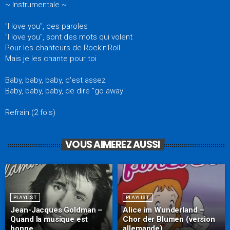
~ Instrumentale ~
"I love you", ces paroles
"I love you", sont des mots qui volent
Pour les chanteurs de Rock'n'Roll
Mais je les chante pour toi
Baby, baby, baby, c'est assez
Baby, baby, baby, de dire "go away"
Refrain (2 fois)
VOUS AIMEREZ AUSSI
PLAYLIST
PLAYLIST
Jean-Jacques Goldman –
Alice im Wunderland –
Quand la musique est
Chor der Blumen (version
bonne
allemande)