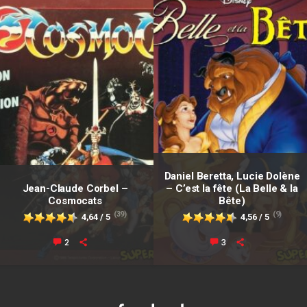
Daniel Beretta, Lucie Dolène
Jean-Claude Corbel –
– C’est la fête (La Belle & la
Cosmocats
Bête)
(39)
(9)
4,64 / 5
4,56 / 5
2
3