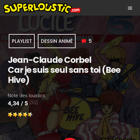
menu
PLAYLIST
DESSIN ANIMÉ
5
Jean-Claude Corbel
Car je suis seul sans toi (Bee
Hive)
Note des loustics
(32)
4,34 / 5