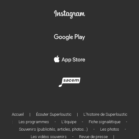
Accueil
|
Écouter Superloustic
|
L'histoire de Superloustic
:
Les programmes
-
L'équipe
-
Fiche signalétique
-
Souvenirs (publicités, articles, photos...)
-
Les photos
-
Les vidéos souvenirs
-
Revue de presse
|