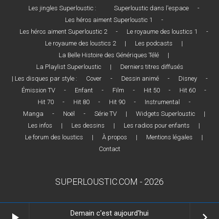
Les jingles Superloustic :
Superloustic dans l'espace
-
Les héros aiment Superloustic 1
-
Les héros aiment Superloustic 2
-
Le royaume des loustics 1
-
Le royaume des loustics 2
|
Les podcasts
|
La Belle Histoire des Génériques Télé
|
La Playlist Superloustic
|
Derniers titres diffusés
| Les disques par style :
Cover
-
Dessin animé
-
Disney
-
Émission TV
-
Enfant
-
Film
-
Hit 50
-
Hit 60
-
Hit 70
-
Hit 80
-
Hit 90
-
Instrumental
-
Manga
-
Noël
-
Série TV
|
Widgets Superloustic
|
Les infos
|
Les dessins
|
Les radios pour enfants
|
Le forum des loustics
|
À propos
|
Mentions légales
|
Contact
SUPERLOUSTIC.COM - 2026
Demain c'est aujourd'hui
play_arrow
keyboard_arrow_right