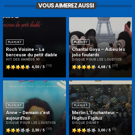
VOUS AIMEREZ AUSSI
PLAYLIST
PLAYLIST
Roch Voisine – La
Chantal Goya – Adieu les
berceuse du petit diable
jolis foulards
HIT DES ANNÉES 90
DISQUE POUR LES LOUSTICS
(10)
(37)
4,50 / 5
4,68 / 5
PLAYLIST
PLAYLIST
Anne – Demain c’est
Merlin L’Enchanteur –
aujourd’hui
Higitus Figitus
DISQUE POUR LES LOUSTICS
DISQUE DISNEY
(10)
(5)
2,30 / 5
3,00 / 5