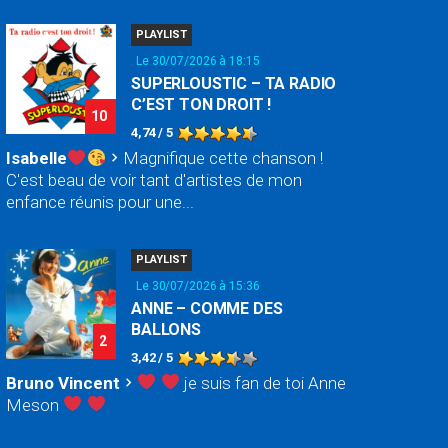
PLAYLIST
Le 30/07/2026 à 18:15
SUPERLOUSTIC – TA RADIO
C’EST TON DROIT !
10
4,74 / 5
Isabelle
Magnifique cette chanson !
chevron_right
C'est beau de voir tant d'artistes de mon
enfance réunis pour une...
PLAYLIST
Le 30/07/2026 à 15:36
ANNE – COMME DES
BALLONS
2
3,42 / 5
Bruno Vincent
je suis fan de toi Anne
chevron_right
Meson