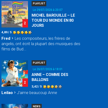
PLAYLIST
Le 29/07/2026 à 20:07
MICHEL BAROUILLE – LE
TOUR DU MONDE EN 80
2
JOURS
4,89 / 5
Fred
Les compositeurs, les frères de
chevron_right
angelis, ont écrit la plupart des musiques des
films de Bud...
PLAYLIST
Le 26/07/2026 à 18:01
ANNE – COMME DES
BALLONS
2
3,42 / 5
Leilao
J'aime beaucoup Anne
chevron_right
NEWS