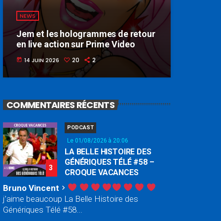
NEWS
Jem et les hologrammes de retour
en live action sur Prime Video
20
2
14 JUIN 2026
today
COMMENTAIRES RÉCENTS
PODCAST
Le 01/08/2026 à 20:06
LA BELLE HISTOIRE DES
GÉNÉRIQUES TÉLÉ #58 –
3
CROQUE VACANCES
Bruno Vincent
chevron_right
j’aime beaucoup La Belle Histoire des
Génériques Télé #58...