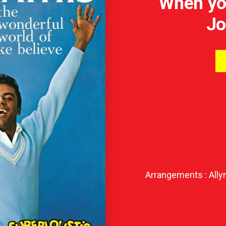
When yo
Jo
Arrangements : Allyn