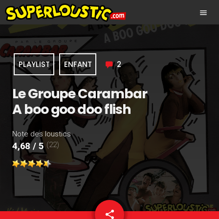
menu
PLAYLIST
ENFANT
2
Le Groupe Carambar
A boo goo doo flish
Note des loustics
(22)
4,68 / 5
share
email