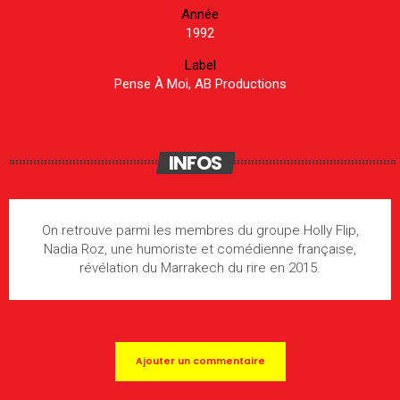
Année
1992
Label
Pense À Moi, AB Productions
INFOS
On retrouve parmi les membres du groupe Holly Flip,
Nadia Roz, une humoriste et comédienne française,
révélation du Marrakech du rire en 2015.
Ajouter un commentaire