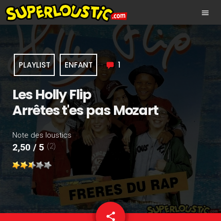
menu
PLAYLIST
ENFANT
1
Les Holly Flip
Arrêtes t'es pas Mozart
Note des loustics
(2)
2,50 / 5
share
email