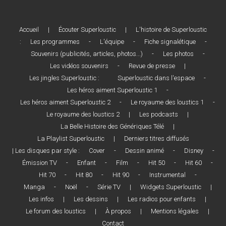
Accueil
|
Écouter Superloustic
|
L'histoire de Superloustic
:
Les programmes
-
L'équipe
-
Fiche signalétique
-
Souvenirs (publicités, articles, photos...)
-
Les photos
-
Les vidéos souvenirs
-
Revue de presse
|
Les jingles Superloustic :
Superloustic dans l'espace
-
Les héros aiment Superloustic 1
-
Les héros aiment Superloustic 2
-
Le royaume des loustics 1
-
Le royaume des loustics 2
|
Les podcasts
|
La Belle Histoire des Génériques Télé
|
La Playlist Superloustic
|
Derniers titres diffusés
| Les disques par style :
Cover
-
Dessin animé
-
Disney
-
Émission TV
-
Enfant
-
Film
-
Hit 50
-
Hit 60
-
Hit 70
-
Hit 80
-
Hit 90
-
Instrumental
-
Manga
-
Noël
-
Série TV
|
Widgets Superloustic
|
Les infos
|
Les dessins
|
Les radios pour enfants
|
Le forum des loustics
|
À propos
|
Mentions légales
|
Contact