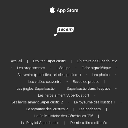
Accueil
|
Écouter Superloustic
|
L'histoire de Superloustic
:
Les programmes
-
L'équipe
-
Fiche signalétique
-
Souvenirs (publicités, articles, photos...)
-
Les photos
-
Les vidéos souvenirs
-
Revue de presse
|
Les jingles Superloustic :
Superloustic dans l'espace
-
Les héros aiment Superloustic 1
-
Les héros aiment Superloustic 2
-
Le royaume des loustics 1
-
Le royaume des loustics 2
|
Les podcasts
|
La Belle Histoire des Génériques Télé
|
La Playlist Superloustic
|
Derniers titres diffusés