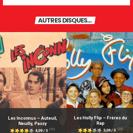
AUTRES DISQUES...
Les Holly Flip – Frères du
Les Inconnus – Auteuil,
Rap
Neuilly, Passy
(22)
(11)
3,09 / 5
4,09 / 5