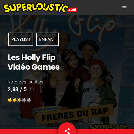
menu
PLAYLIST
ENFANT
Les Holly Flip
Vidéo Games
Note des loustics
(6)
2,83 / 5
share
email