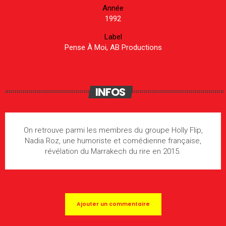
Année
1992
Label
Pense À Moi, AB Productions
INFOS
On retrouve parmi les membres du groupe Holly Flip,
Nadia Roz, une humoriste et comédienne française,
révélation du Marrakech du rire en 2015.
Ajouter un commentaire