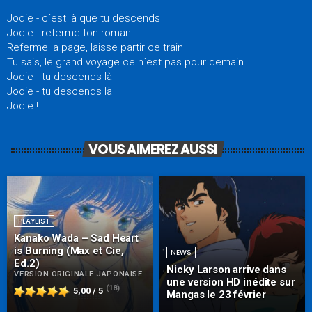
Jodie - c´est là que tu descends
Jodie - referme ton roman
Referme la page, laisse partir ce train
Tu sais, le grand voyage ce n´est pas pour demain
Jodie - tu descends là
Jodie - tu descends là
Jodie !
VOUS AIMEREZ AUSSI
PLAYLIST
Kanako Wada – Sad Heart
is Burning (Max et Cie,
NEWS
Ed.2)
Nicky Larson arrive dans
VERSION ORIGINALE JAPONAISE
une version HD inédite sur
(18)
5,00 / 5
Mangas le 23 février