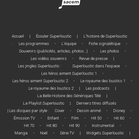
Accueil
|
Écouter Superloustic
|
L'histoire de Superloustic
:
Les programmes
-
L'équipe
-
Fiche signalétique
-
Souvenirs (publicités, articles, photos...)
-
Les photos
-
Les vidéos souvenirs
-
Revue de presse
|
Les jingles Superloustic :
Superloustic dans l'espace
-
Les héros aiment Superloustic 1
-
Les héros aiment Superloustic 2
-
Le royaume des loustics 1
-
Le royaume des loustics 2
|
Les podcasts
|
La Belle Histoire des Génériques Télé
|
La Playlist Superloustic
|
Derniers titres diffusés
| Les disques par style :
Cover
-
Dessin animé
-
Disney
-
Émission TV
-
Enfant
-
Film
-
Hit 50
-
Hit 60
-
Hit 70
-
Hit 80
-
Hit 90
-
Instrumental
-
Manga
-
Noël
-
Série TV
|
Widgets Superloustic
|