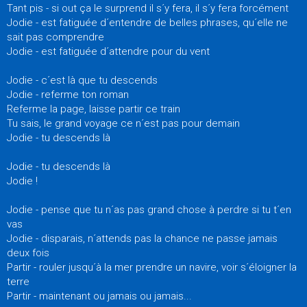
Tant pis - si out ça le surprend il s´y fera, il s´y fera forcément
Jodie - est fatiguée d´entendre de belles phrases, qu´elle ne
sait pas comprendre
Jodie - est fatiguée d´attendre pour du vent
Jodie - c´est là que tu descends
Jodie - referme ton roman
Referme la page, laisse partir ce train
Tu sais, le grand voyage ce n´est pas pour demain
Jodie - tu descends là
Jodie - tu descends là
Jodie !
Jodie - pense que tu n´as pas grand chose à perdre si tu t´en
vas
Jodie - disparais, n´attends pas la chance ne passe jamais
deux fois
Partir - rouler jusqu´à la mer prendre un navire, voir s´éloigner la
terre
Partir - maintenant ou jamais ou jamais...