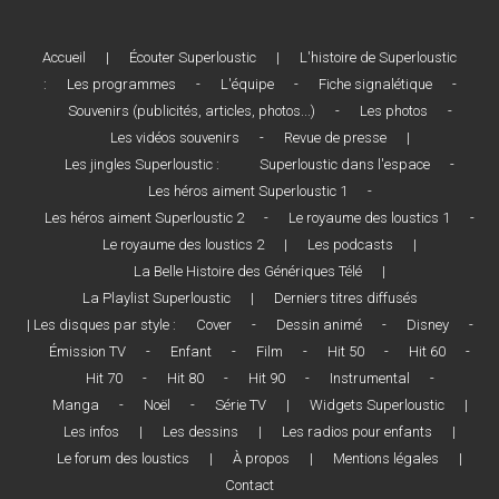
Accueil
|
Écouter Superloustic
|
L'histoire de Superloustic
:
Les programmes
-
L'équipe
-
Fiche signalétique
-
Souvenirs (publicités, articles, photos...)
-
Les photos
-
Les vidéos souvenirs
-
Revue de presse
|
Les jingles Superloustic :
Superloustic dans l'espace
-
Les héros aiment Superloustic 1
-
Les héros aiment Superloustic 2
-
Le royaume des loustics 1
-
Le royaume des loustics 2
|
Les podcasts
|
La Belle Histoire des Génériques Télé
|
La Playlist Superloustic
|
Derniers titres diffusés
| Les disques par style :
Cover
-
Dessin animé
-
Disney
-
Émission TV
-
Enfant
-
Film
-
Hit 50
-
Hit 60
-
Hit 70
-
Hit 80
-
Hit 90
-
Instrumental
-
Manga
-
Noël
-
Série TV
|
Widgets Superloustic
|
Les infos
|
Les dessins
|
Les radios pour enfants
|
Le forum des loustics
|
À propos
|
Mentions légales
|
Contact