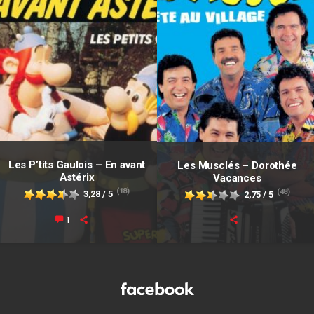
Les P’tits Gaulois – En avant
Les Musclés – Dorothée
Astérix
Vacances
(18)
(48)
3,28 / 5
2,75 / 5
1