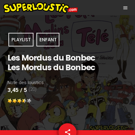
menu
PLAYLIST
ENFANT
Les Mordus du Bonbec
Les Mordus du Bonbec
Note des loustics
(20)
3,45 / 5
share
email