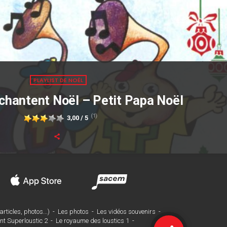
PLAYLIST DE NOËL
chantent Noël – Petit Papa Noël
(1)
3,00 / 5
rticles, photos...)
-
Les photos
-
Les vidéos souvenirs
-
nt Superloustic 2
-
Le royaume des loustics 1
-