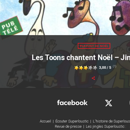
PLAYLIST DE NOËL
Les Toons chantent Noël – Jin
(1)
3,00 / 5
Accueil
|
Écouter Superloustic
|
L'histoire de Superlous
Revue de presse
|
Les jingles Superloustic :