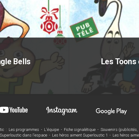
gle Bells
Les Toons 
tic
:
Les programmes
-
L'équipe
-
Fiche signalétique
-
Souvenirs (publicités, a
Superloustic dans l'espace
-
Les héros aiment Superloustic 1
-
Les héros aime