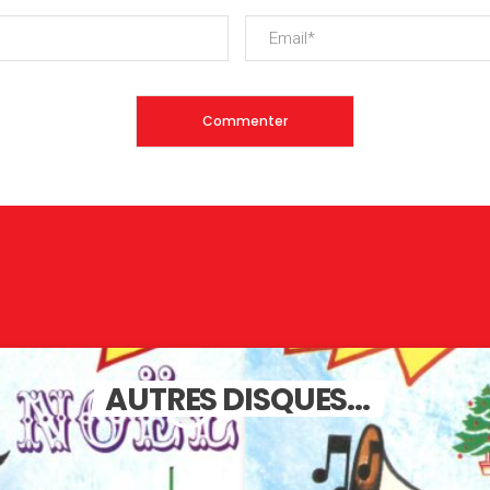
AUTRES DISQUES...
insert_link