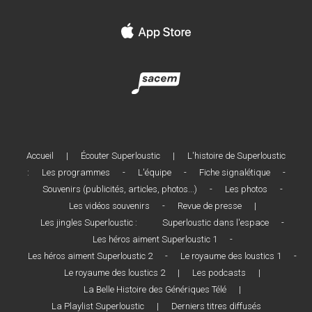
Accueil
|
Écouter Superloustic
|
L'histoire de Superloustic
:
Les programmes
-
L'équipe
-
Fiche signalétique
-
Souvenirs (publicités, articles, photos...)
-
Les photos
-
Les vidéos souvenirs
-
Revue de presse
|
Les jingles Superloustic :
Superloustic dans l'espace
-
Les héros aiment Superloustic 1
-
Les héros aiment Superloustic 2
-
Le royaume des loustics 1
-
Le royaume des loustics 2
|
Les podcasts
|
La Belle Histoire des Génériques Télé
|
La Playlist Superloustic
|
Derniers titres diffusés