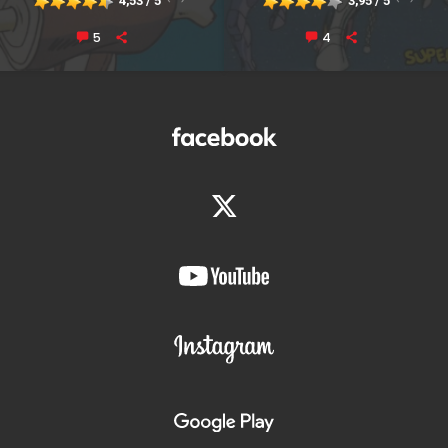
4,53 / 5
3,95 / 5
5
4