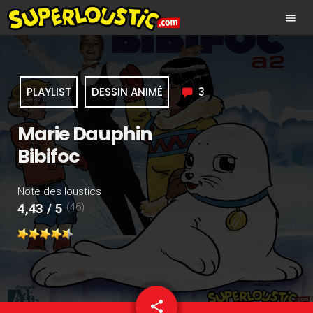
menu
PLAYLIST
DESSIN ANIMÉ
3
Marie Dauphin
Bibifoc
Note des loustics
(46)
4,43 / 5
share
email