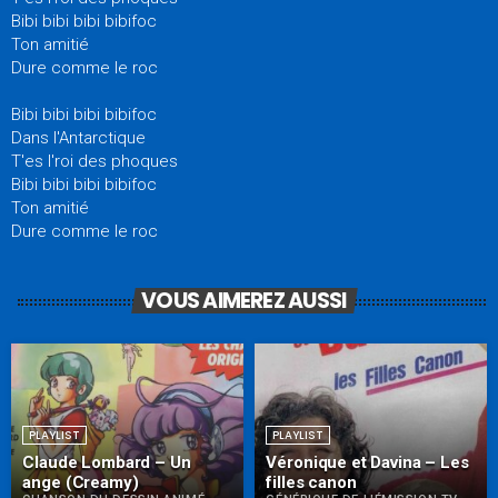
Bibi bibi bibi bibifoc
Ton amitié
Dure comme le roc
Bibi bibi bibi bibifoc
Dans l'Antarctique
T'es l'roi des phoques
Bibi bibi bibi bibifoc
Ton amitié
Dure comme le roc
VOUS AIMEREZ AUSSI
PLAYLIST
PLAYLIST
Claude Lombard – Un
Véronique et Davina – Les
ange (Creamy)
filles canon