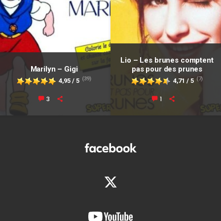
Lio – Les brunes comptent
Marilyn – Gigi
pas pour des prunes
(39)
(7)
4,95 / 5
4,71 / 5
3
1