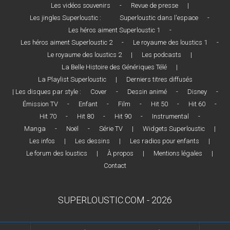
Les vidéos souvenirs
-
Revue de presse
|
Les jingles Superloustic :
Superloustic dans l'espace
-
Les héros aiment Superloustic 1
-
Les héros aiment Superloustic 2
-
Le royaume des loustics 1
-
Le royaume des loustics 2
|
Les podcasts
|
La Belle Histoire des Génériques Télé
|
La Playlist Superloustic
|
Derniers titres diffusés
| Les disques par style :
Cover
-
Dessin animé
-
Disney
-
Émission TV
-
Enfant
-
Film
-
Hit 50
-
Hit 60
-
Hit 70
-
Hit 80
-
Hit 90
-
Instrumental
-
Manga
-
Noël
-
Série TV
|
Widgets Superloustic
|
Les infos
|
Les dessins
|
Les radios pour enfants
|
Le forum des loustics
|
À propos
|
Mentions légales
|
Contact
SUPERLOUSTIC.COM - 2026