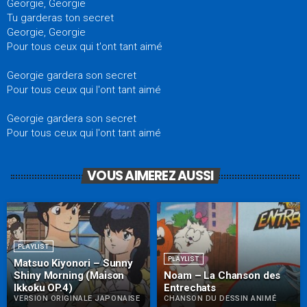
Georgie, Georgie
Tu garderas ton secret
Georgie, Georgie
Pour tous ceux qui t'ont tant aimé
Georgie gardera son secret
Pour tous ceux qui l'ont tant aimé
Georgie gardera son secret
Pour tous ceux qui l'ont tant aimé
VOUS AIMEREZ AUSSI
PLAYLIST
PLAYLIST
Matsuo Kiyonori – Sunny
Shiny Morning (Maison
Noam – La Chanson des
Ikkoku OP.4)
Entrechats
VERSION ORIGINALE JAPONAISE
CHANSON DU DESSIN ANIMÉ