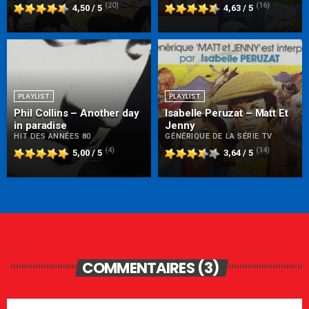
(20)
(16)
4,50 / 5
4,63 / 5
PLAYLIST
PLAYLIST
Phil Collins – Another day
Isabelle Peruzat – Matt Et
in paradise
Jenny
HIT DES ANNÉES 80
GÉNÉRIQUE DE LA SÉRIE TV
(4)
(14)
5,00 / 5
3,64 / 5
COMMENTAIRES (3)