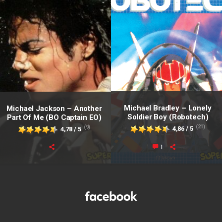
Michael Bradley – Lonely
Michael Jackson – Another
Soldier Boy (Robotech)
Part Of Me (BO Captain EO)
(21)
(9)
4,86 / 5
4,78 / 5
1