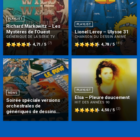
PLAYLIST
PLAYLIST
Richard Markowitz – Les
Mystères de l’Ouest
Lionel Leroy – Ulysse 31
GÉNÉRIQUE DE LA SÉRIE TV
CHANSON DU DESSIN ANIMÉ
(7)
(41)
4,71 / 5
4,78 / 5
PLAYLIST
NEWS
Elsa – Pleure doucement
Soirée spéciale versions
HIT DES ANNÉES 90
orchestrales de
(2)
4,50 / 5
génériques de dessins
animés