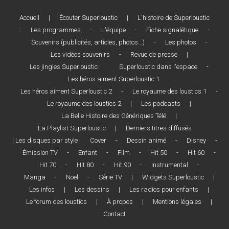
Accueil
|
Écouter Superloustic
|
L'histoire de Superloustic
:
Les programmes
-
L'équipe
-
Fiche signalétique
-
Souvenirs (publicités, articles, photos...)
-
Les photos
-
Les vidéos souvenirs
-
Revue de presse
|
Les jingles Superloustic :
Superloustic dans l'espace
-
Les héros aiment Superloustic 1
-
Les héros aiment Superloustic 2
-
Le royaume des loustics 1
-
Le royaume des loustics 2
|
Les podcasts
|
La Belle Histoire des Génériques Télé
|
La Playlist Superloustic
|
Derniers titres diffusés
| Les disques par style :
Cover
-
Dessin animé
-
Disney
-
Émission TV
-
Enfant
-
Film
-
Hit 50
-
Hit 60
-
Hit 70
-
Hit 80
-
Hit 90
-
Instrumental
-
Manga
-
Noël
-
Série TV
|
Widgets Superloustic
|
Les infos
|
Les dessins
|
Les radios pour enfants
|
Le forum des loustics
|
À propos
|
Mentions légales
|
Contact