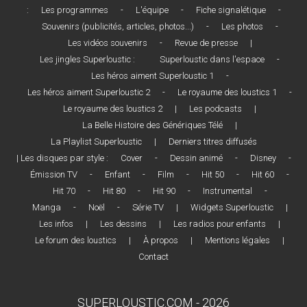
:
Les programmes
-
L'équipe
-
Fiche signalétique
-
Souvenirs (publicités, articles, photos...)
-
Les photos
-
Les vidéos souvenirs
-
Revue de presse
|
Les jingles Superloustic :
Superloustic dans l'espace
-
Les héros aiment Superloustic 1
-
Les héros aiment Superloustic 2
-
Le royaume des loustics 1
-
Le royaume des loustics 2
|
Les podcasts
|
La Belle Histoire des Génériques Télé
|
La Playlist Superloustic
|
Derniers titres diffusés
| Les disques par style :
Cover
-
Dessin animé
-
Disney
-
Émission TV
-
Enfant
-
Film
-
Hit 50
-
Hit 60
-
Hit 70
-
Hit 80
-
Hit 90
-
Instrumental
-
Manga
-
Noël
-
Série TV
|
Widgets Superloustic
|
Les infos
|
Les dessins
|
Les radios pour enfants
|
Le forum des loustics
|
À propos
|
Mentions légales
|
Contact
SUPERLOUSTIC.COM - 2026