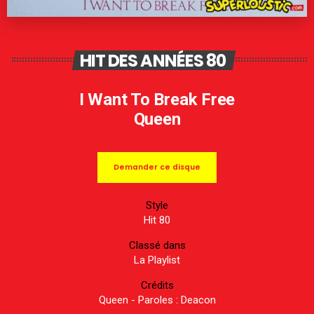
HIT DES ANNÉES 80
I Want To Break Free
Queen
Demander ce disque
Style
Hit 80
Classé dans
La Playlist
Crédits
Queen - Paroles : Deacon