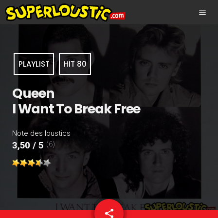
menu
PLAYLIST
HIT 80
Queen
I Want To Break Free
Note des loustics
(6)
3,50 / 5
share
email