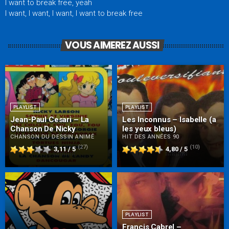
I want to break free, yeah
I want, I want, I want, I want to break free
VOUS AIMEREZ AUSSI
PLAYLIST
PLAYLIST
Jean-Paul Cesari – La
Les Inconnus – Isabelle (a
Chanson De Nicky
les yeux bleus)
CHANSON DU DESSIN ANIMÉ
HIT DES ANNÉES 90
(27)
(10)
3,11 / 5
4,80 / 5
PLAYLIST
Francis Cabrel –