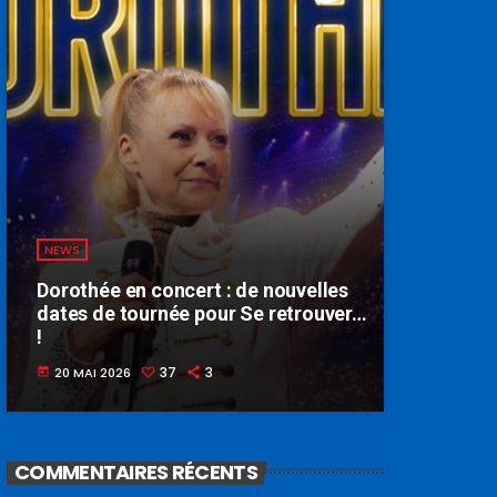
NEWS
Dorothée en concert : de nouvelles
dates de tournée pour Se retrouver…
!
37
3
20 MAI 2026
today
COMMENTAIRES RÉCENTS