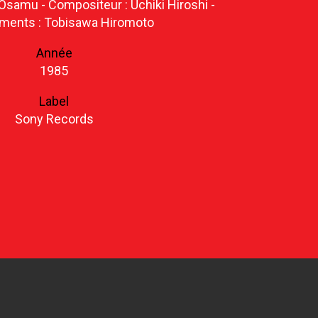
 Osamu - Compositeur : Uchiki Hiroshi -
ments : Tobisawa Hiromoto
Année
1985
Label
Sony Records