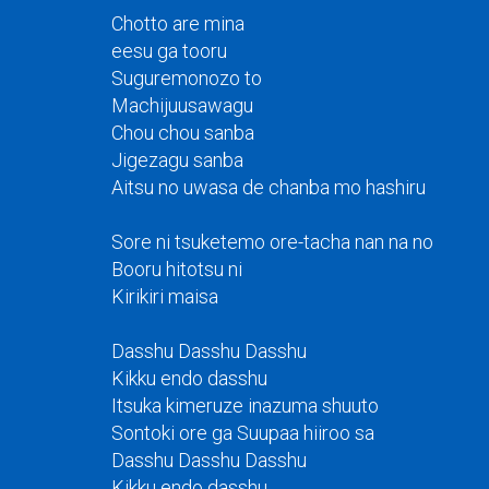
Chotto are mina
eesu ga tooru
Suguremonozo to
Machijuusawagu
Chou chou sanba
Jigezagu sanba
Aitsu no uwasa de chanba mo hashiru
Sore ni tsuketemo ore-tacha nan na no
Booru hitotsu ni
Kirikiri maisa
Dasshu Dasshu Dasshu
Kikku endo dasshu
Itsuka kimeruze inazuma shuuto
Sontoki ore ga Suupaa hiiroo sa
Dasshu Dasshu Dasshu
Kikku endo dasshu