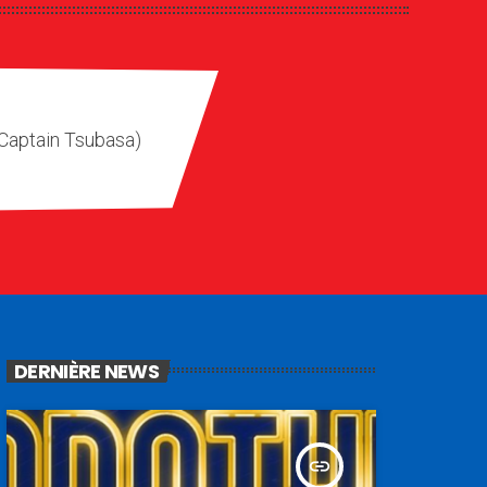
(Captain Tsubasa)
DERNIÈRE NEWS
insert_link