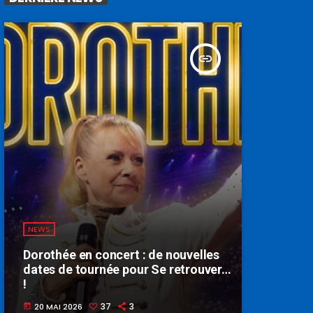
insert_link
NEWS
Dorothée en concert : de nouvelles
dates de tournée pour Se retrouver…
!
37
3
20 MAI 2026
today