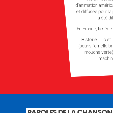
d’animation améric
et diffusée pour la
a été d
En France, la série
Histoire : Tic 
(souris femelle b
mouche verte),
machina
PAROLES DE LA CHANSON