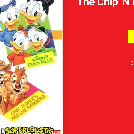
The Chip 'N
D