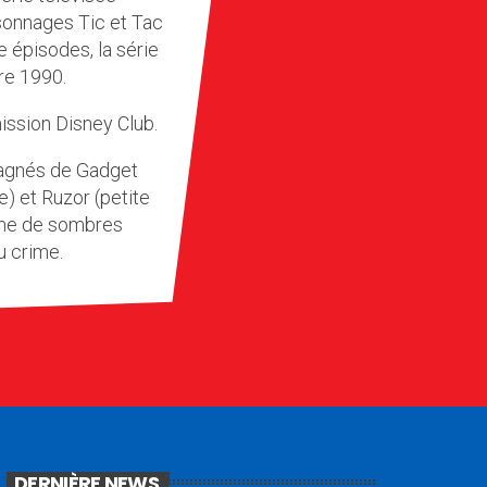
sonnages Tic et Tac
e épisodes, la série
re 1990.
mission Disney Club.
pagnés de Gadget
) et Ruzor (petite
time de sombres
u crime.
DERNIÈRE NEWS