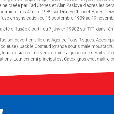
aine créée par Tad Stones et Alan Zaslove d’après les per
 première fois 4 mars 1989 sur Disney Channel. Après treiz
iffusé en syndication du 15 septembre 1989 au 19 novemb
 a été diffusée à partir du 7 janvier 19902 sur TF1 dans l’é
et Tac ont ouvert en ville une Agence Tous Risques. Accom
ricoleuse), Jack le Costaud (grande souris mâle moustachue
 leur mission est de venir en aide à quiconque serait vic
tions. Leur ennemi principal est Catox, gros chat maître d