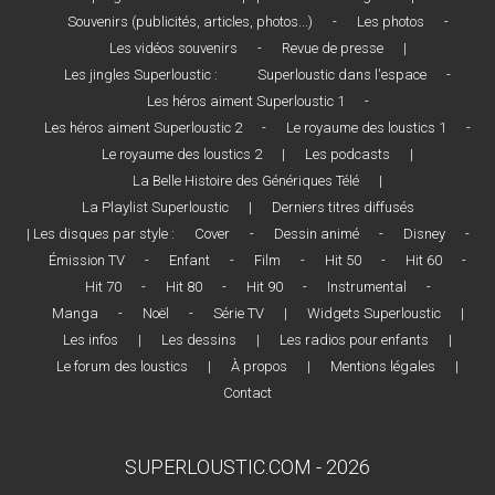
Souvenirs (publicités, articles, photos...)
-
Les photos
-
Les vidéos souvenirs
-
Revue de presse
|
Les jingles Superloustic :
Superloustic dans l'espace
-
Les héros aiment Superloustic 1
-
Les héros aiment Superloustic 2
-
Le royaume des loustics 1
-
Le royaume des loustics 2
|
Les podcasts
|
La Belle Histoire des Génériques Télé
|
La Playlist Superloustic
|
Derniers titres diffusés
| Les disques par style :
Cover
-
Dessin animé
-
Disney
-
Émission TV
-
Enfant
-
Film
-
Hit 50
-
Hit 60
-
Hit 70
-
Hit 80
-
Hit 90
-
Instrumental
-
Manga
-
Noël
-
Série TV
|
Widgets Superloustic
|
Les infos
|
Les dessins
|
Les radios pour enfants
|
Le forum des loustics
|
À propos
|
Mentions légales
|
Contact
SUPERLOUSTIC.COM - 2026