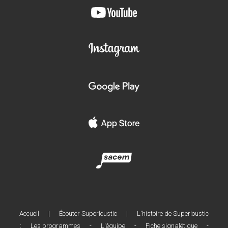
Accueil
|
Écouter Superloustic
|
L'histoire de Superloustic
:
Les programmes
-
L'équipe
-
Fiche signalétique
-