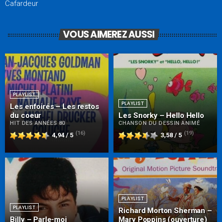
Cafardeur
VOUS AIMEREZ AUSSI
PLAYLIST
PLAYLIST
Les enfoirés – Les restos
du coeur
Les Snorky – Hello Hello
HIT DES ANNÉES 80
CHANSON DU DESSIN ANIMÉ
(16)
(19)
4,94 / 5
3,58 / 5
PLAYLIST
PLAYLIST
Richard Morton Sherman –
Billy – Parle-moi
Mary Poppins (ouverture)