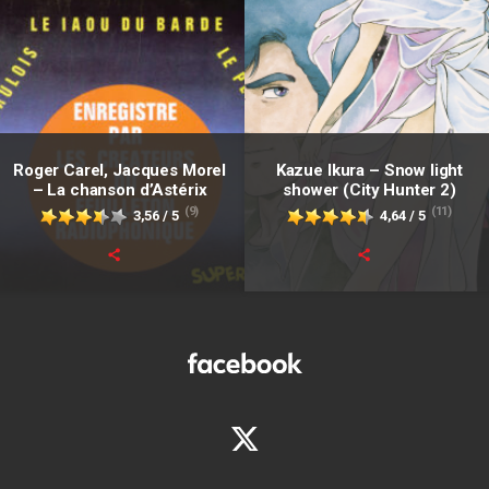
Roger Carel, Jacques Morel
Kazue Ikura – Snow light
– La chanson d’Astérix
shower (City Hunter 2)
(9)
(11)
3,56 / 5
4,64 / 5