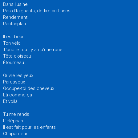
Dans l’usine
Pas d’faignants, de tire-au-flancs
Rendement
Rantanplan
Il est beau
Ton vélo
T’oublie tout, y a qu’une roue
Tête d’oiseau
Étourneau
Ouvre les yeux
Paresseux
Occupe-toi des cheveux
Là comme ça
Et voilà
Tu me rends
L’éléphant
Il est fait pour les enfants
Chapardeur