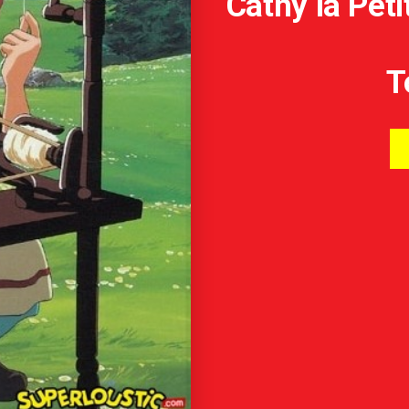
Cathy la Pet
T