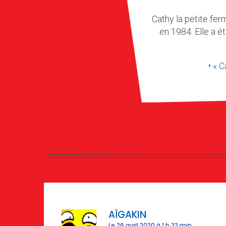
Cathy la petite fe
en 1984. Elle a é
•
« C
AÏGAKIN
Le 26 avril 2020 à 1 h 22 min