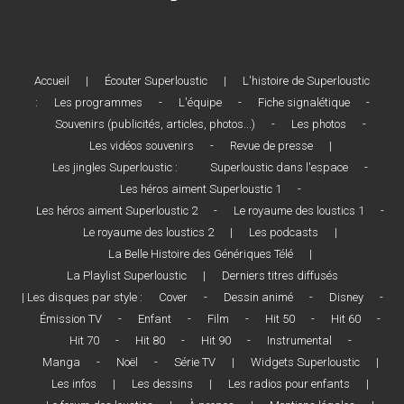
Accueil
|
Écouter Superloustic
|
L'histoire de Superloustic
:
Les programmes
-
L'équipe
-
Fiche signalétique
-
Souvenirs (publicités, articles, photos...)
-
Les photos
-
Les vidéos souvenirs
-
Revue de presse
|
Les jingles Superloustic :
Superloustic dans l'espace
-
Les héros aiment Superloustic 1
-
Les héros aiment Superloustic 2
-
Le royaume des loustics 1
-
Le royaume des loustics 2
|
Les podcasts
|
La Belle Histoire des Génériques Télé
|
La Playlist Superloustic
|
Derniers titres diffusés
| Les disques par style :
Cover
-
Dessin animé
-
Disney
-
Émission TV
-
Enfant
-
Film
-
Hit 50
-
Hit 60
-
Hit 70
-
Hit 80
-
Hit 90
-
Instrumental
-
Manga
-
Noël
-
Série TV
|
Widgets Superloustic
|
Les infos
|
Les dessins
|
Les radios pour enfants
|