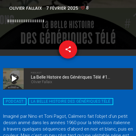
8
OLIVIER FALLAIX
7 FÉVRIER 2025
share
email
8
PODCAST
play_arrow
La Belle Histoire des Génériques Télé #156 - Calimero
Olivier Fallaix
PODCAST
LA BELLE HISTOIRE DES GÉNÉRIQUES TÉLÉ
Imaginé par Nino et Toni Pagot, Calimero fait l’objet d’un petit
dessin animé dans les années 1960 pour la télévision italienne
à travers quelques séquences d’abord en noir et blanc, puis en
couleur. Mais c’est un peu plus tard qu’une véritable série est