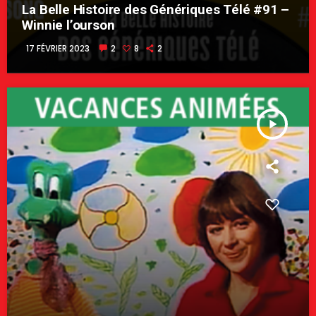
La Belle Histoire des Génériques Télé #91 –
Winnie l’ourson
17 FÉVRIER 2023
2
8
2
play_arrow