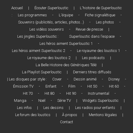
Accueil
|
Écouter Superloustic
|
L'histoire de Superloustic
:
Les programmes
-
L'équipe
-
Fiche signalétique
-
Souvenirs (publicités, articles, photos...)
-
Les photos
-
Les vidéos souvenirs
-
Revue de presse
|
Les jingles Superloustic :
Superloustic dans l'espace
-
Les héros aiment Superloustic 1
-
Les héros aiment Superloustic 2
-
Le royaume des loustics 1
-
Le royaume des loustics 2
|
Les podcasts
|
La Belle Histoire des Génériques Télé
|
La Playlist Superloustic
|
Derniers titres diffusés
| Les disques par style :
Cover
-
Dessin animé
-
Disney
-
Émission TV
-
Enfant
-
Film
-
Hit 50
-
Hit 60
-
Hit 70
-
Hit 80
-
Hit 90
-
Instrumental
-
Manga
-
Noël
-
Série TV
|
Widgets Superloustic
|
Les infos
|
Les dessins
|
Les radios pour enfants
|
Le forum des loustics
|
À propos
|
Mentions légales
|
Contact