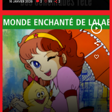
16 JANVIER 2026
2
59
2
play_arrow