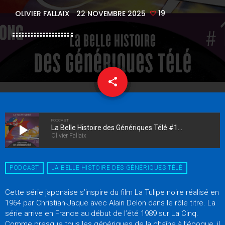
19
OLIVIER FALLAIX
22 NOVEMBRE 2025
share
email
19
PODCAST
play_arrow
La Belle Histoire des Génériques Télé #170 - La Tulipe noire
Olivier Fallaix
PODCAST
LA BELLE HISTOIRE DES GÉNÉRIQUES TÉLÉ
Cette série japonaise s’inspire du film La Tulipe noire réalisé en
1964 par Christian-Jaque avec Alain Delon dans le rôle titre. La
série arrive en France au début de l’été 1989 sur La Cinq.
Comme presque tous les génériques de la chaîne à l’époque, il