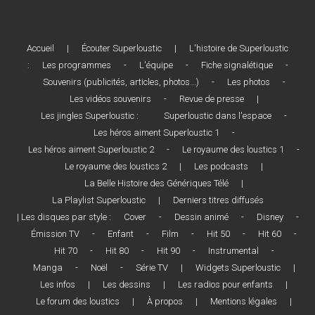
Accueil
|
Écouter Superloustic
|
L'histoire de Superloustic
:
Les programmes
-
L'équipe
-
Fiche signalétique
-
Souvenirs (publicités, articles, photos...)
-
Les photos
-
Les vidéos souvenirs
-
Revue de presse
|
Les jingles Superloustic :
Superloustic dans l'espace
-
Les héros aiment Superloustic 1
-
Les héros aiment Superloustic 2
-
Le royaume des loustics 1
-
Le royaume des loustics 2
|
Les podcasts
|
La Belle Histoire des Génériques Télé
|
La Playlist Superloustic
|
Derniers titres diffusés
| Les disques par style :
Cover
-
Dessin animé
-
Disney
-
Émission TV
-
Enfant
-
Film
-
Hit 50
-
Hit 60
-
Hit 70
-
Hit 80
-
Hit 90
-
Instrumental
-
Manga
-
Noël
-
Série TV
|
Widgets Superloustic
|
Les infos
|
Les dessins
|
Les radios pour enfants
|
Le forum des loustics
|
À propos
|
Mentions légales
|