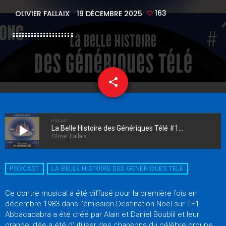
163
OLIVIER FALLAIX
19 DÉCEMBRE 2025
share
email
163
PODCAST
play_arrow
La Belle Histoire des Génériques Télé #172 - Abbacadabra
Olivier Fallaix
PODCAST
LA BELLE HISTOIRE DES GÉNÉRIQUES TÉLÉ
Ce contre musical a été diffusé pour la première fois en
décembre 1983 dans l’émission Destination Noël sur TF1.
Abbacadabra a été créé par Alain et Daniel Boublil et leur
grande idée a été d’utiliser des chansons du célèbre groupe