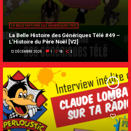
LA BELLE HISTOIRE DES GÉNÉRIQUES TÉLÉ
La Belle Histoire des Génériques Télé #49 –
L’Histoire du Père Noël [V2]
12 DÉCEMBRE 2025
1
18
2
play_arrow