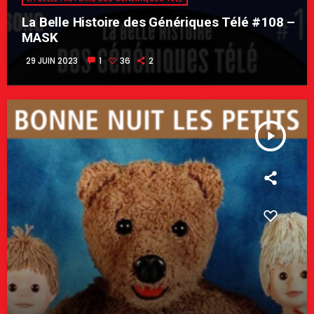
La Belle Histoire des Génériques Télé #108 –
MASK
29 JUIN 2023
1
36
2
play_arrow