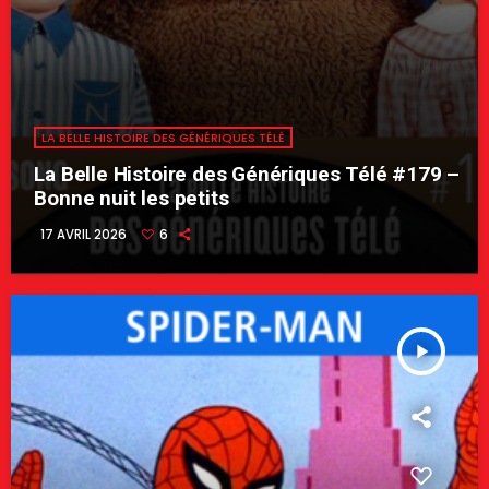
LA BELLE HISTOIRE DES GÉNÉRIQUES TÉLÉ
La Belle Histoire des Génériques Télé #179 –
Bonne nuit les petits
17 AVRIL 2026
6
play_arrow