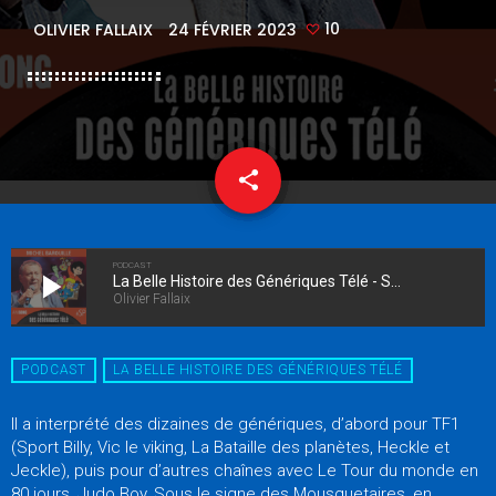
10
OLIVIER FALLAIX
24 FÉVRIER 2023
share
email
10
PODCAST
play_arrow
La Belle Histoire des Génériques Télé - Spéciale Michel Barouille
Olivier Fallaix
PODCAST
LA BELLE HISTOIRE DES GÉNÉRIQUES TÉLÉ
Il a interprété des dizaines de génériques, d’abord pour TF1
(Sport Billy, Vic le viking, La Bataille des planètes, Heckle et
Jeckle), puis pour d’autres chaînes avec Le Tour du monde en
80 jours, Judo Boy, Sous le signe des Mousquetaires, en