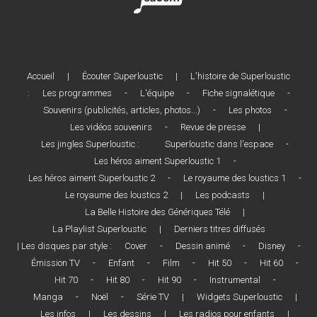
Accueil
|
Écouter Superloustic
|
L'histoire de Superloustic
:
Les programmes
-
L'équipe
-
Fiche signalétique
-
Souvenirs (publicités, articles, photos...)
-
Les photos
-
Les vidéos souvenirs
-
Revue de presse
|
Les jingles Superloustic :
Superloustic dans l'espace
-
Les héros aiment Superloustic 1
-
Les héros aiment Superloustic 2
-
Le royaume des loustics 1
-
Le royaume des loustics 2
|
Les podcasts
|
La Belle Histoire des Génériques Télé
|
La Playlist Superloustic
|
Derniers titres diffusés
| Les disques par style :
Cover
-
Dessin animé
-
Disney
-
Émission TV
-
Enfant
-
Film
-
Hit 50
-
Hit 60
-
Hit 70
-
Hit 80
-
Hit 90
-
Instrumental
-
Manga
-
Noël
-
Série TV
|
Widgets Superloustic
|
Les infos
|
Les dessins
|
Les radios pour enfants
|