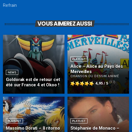
Refrain
VOUS AIMEREZ AUSSI
PLAYLIST
Alice – Alice au Pays des
Merveilles
NEWS
CHANSON DU DESSIN ANIMÉ
Goldorak est de retour cet
(37)
4,95 / 5
été sur France 4 et Okoo !
PLAYLIST
PLAYLIST
Massimo Dorati – Il ritorno
Stéphanie de Monaco –