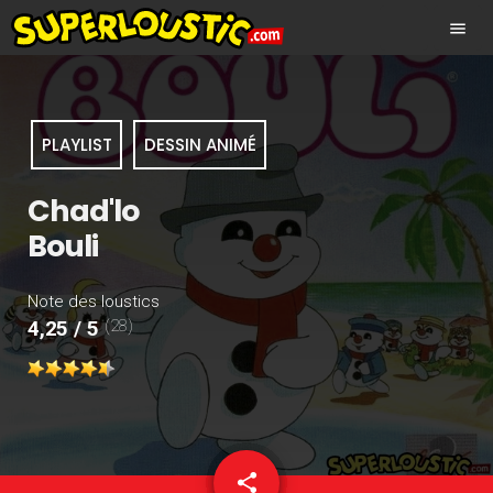
menu
PLAYLIST
DESSIN ANIMÉ
Chad'lo
Bouli
Note des loustics
(28)
4,25 / 5
share
email