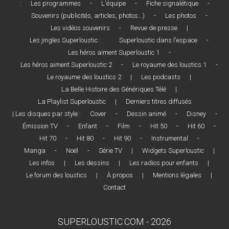
:
Les programmes
-
L'équipe
-
Fiche signalétique
-
Souvenirs (publicités, articles, photos...)
-
Les photos
-
Les vidéos souvenirs
-
Revue de presse
|
Les jingles Superloustic :
Superloustic dans l'espace
-
Les héros aiment Superloustic 1
-
Les héros aiment Superloustic 2
-
Le royaume des loustics 1
-
Le royaume des loustics 2
|
Les podcasts
|
La Belle Histoire des Génériques Télé
|
La Playlist Superloustic
|
Derniers titres diffusés
| Les disques par style :
Cover
-
Dessin animé
-
Disney
-
Émission TV
-
Enfant
-
Film
-
Hit 50
-
Hit 60
-
Hit 70
-
Hit 80
-
Hit 90
-
Instrumental
-
Manga
-
Noël
-
Série TV
|
Widgets Superloustic
|
Les infos
|
Les dessins
|
Les radios pour enfants
|
Le forum des loustics
|
À propos
|
Mentions légales
|
Contact
SUPERLOUSTIC.COM - 2026