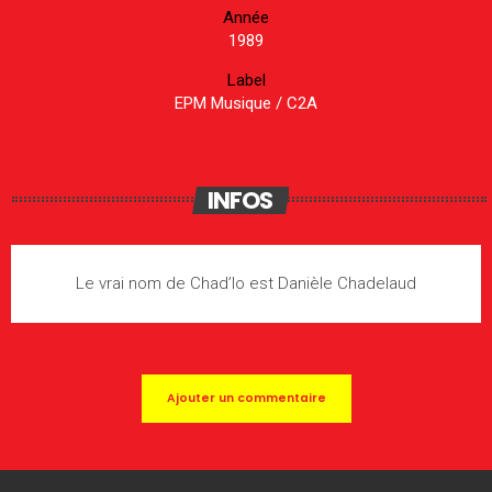
Année
1989
Label
EPM Musique / C2A
INFOS
Le vrai nom de Chad’lo est Danièle Chadelaud
Ajouter un commentaire