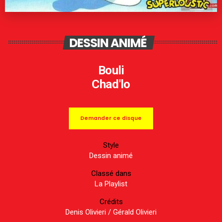
DESSIN ANIMÉ
Bouli
Chad'lo
Demander ce disque
Style
Dessin animé
Classé dans
La Playlist
Crédits
Denis Olivieri / Gérald Olivieri