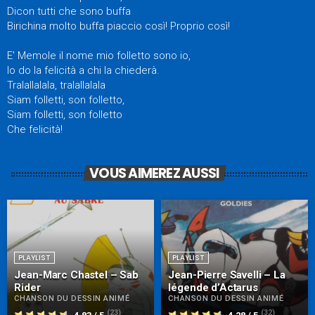
Dicon tutti che sono buffa
Birichina molto buffa piaccio così! Proprio così!
E' Memole il nome mio folletto sono io,
Io do la felicità a chi la chiederà.
Tralallalala, tralallalala
Siam folletti, son folletto,
Siam folletti, son folletto
Che felicità!
VOUS AIMEREZ AUSSI
PLAYLIST
PLAYLIST
Jean-Marc Chastel – Sab
Jean-Pierre Savelli – La
Rider
légende d’Actarus
CHANSON DU DESSIN ANIMÉ
CHANSON DU DESSIN ANIMÉ
(23)
(32)