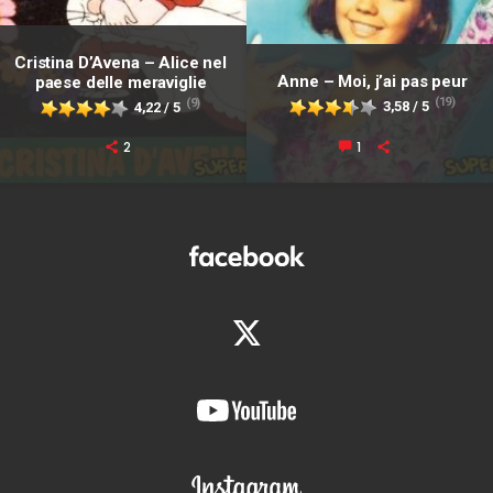
Cristina D’Avena – Alice nel
Anne – Moi, j’ai pas peur
paese delle meraviglie
(19)
(9)
3,58 / 5
4,22 / 5
2
1