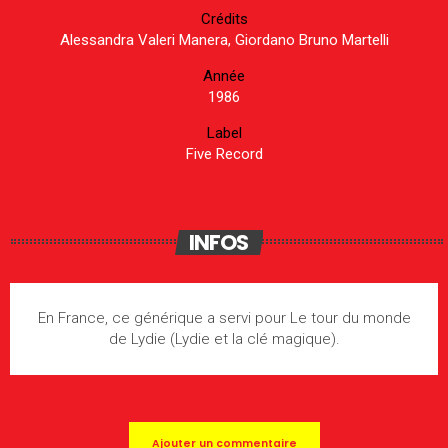
Crédits
Alessandra Valeri Manera, Giordano Bruno Martelli
Année
1986
Label
Five Record
INFOS
En France, ce générique a servi pour Le tour du monde
de Lydie (Lydie et la clé magique).
Ajouter un commentaire