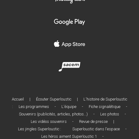
Accueil
|
Écouter Superloustic
|
L'histoire de Superloustic
:
Les programmes
-
L'équipe
-
Fiche signalétique
-
Souvenirs (publicités, articles, photos...)
-
Les photos
-
Les vidéos souvenirs
-
Revue de presse
|
Les jingles Superloustic :
Superloustic dans l'espace
-
Les héros aiment Superloustic 1
-