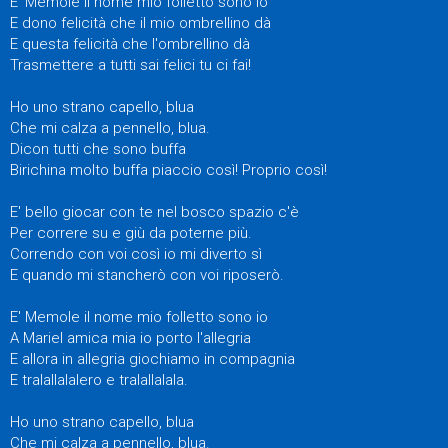
E' Memole il nome mio folletto sono io
E dono felicità che il mio ombrellino dà
E questa felicità che l'ombrellino dà
Trasmettere a tutti sai felici tu ci fai!
Ho uno strano capello, blua
Che mi calza a pennello, blua.
Dicon tutti che sono buffa
Birichina molto buffa piaccio così! Proprio così!
E' bello giocar con te nel bosco spazio c'è
Per correre su e giù da poterne più.
Correndo con voi così io mi diverto sì
E quando mi stancherò con voi riposerò.
E' Memole il nome mio folletto sono io
A Mariel amica mia io porto l'allegria
E allora in allegria giochiamo in compagnia
E tralallalalero e tralallalala.
Ho uno strano capello, blua
Che mi calza a pennello, blua.