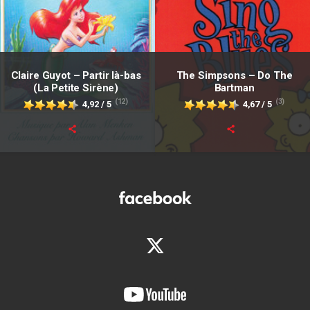
Claire Guyot – Partir là-bas
The Simpsons – Do The
(La Petite Sirène)
Bartman
(12)
(3)
4,92 / 5
4,67 / 5