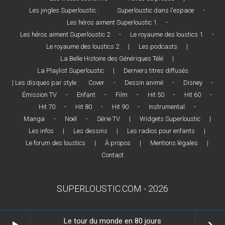
Les jingles Superloustic :
Superloustic dans l'espace
-
Les héros aiment Superloustic 1
-
Les héros aiment Superloustic 2
-
Le royaume des loustics 1
-
Le royaume des loustics 2
|
Les podcasts
|
La Belle Histoire des Génériques Télé
|
La Playlist Superloustic
|
Derniers titres diffusés
| Les disques par style :
Cover
-
Dessin animé
-
Disney
-
Émission TV
-
Enfant
-
Film
-
Hit 50
-
Hit 60
-
Hit 70
-
Hit 80
-
Hit 90
-
Instrumental
-
Manga
-
Noël
-
Série TV
|
Widgets Superloustic
|
Les infos
|
Les dessins
|
Les radios pour enfants
|
Le forum des loustics
|
À propos
|
Mentions légales
|
Contact
SUPERLOUSTIC.COM - 2026
Le tour du monde en 80 jours