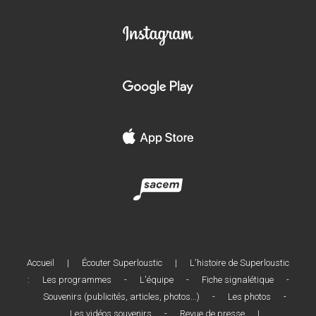
Accueil
|
Écouter Superloustic
|
L'histoire de Superloustic
:
Les programmes
-
L'équipe
-
Fiche signalétique
-
Souvenirs (publicités, articles, photos...)
-
Les photos
-
Les vidéos souvenirs
-
Revue de presse
|