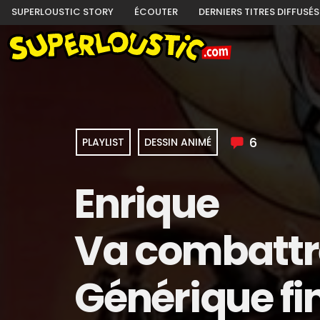
SUPERLOUSTIC STORY
ÉCOUTER
DERNIERS TITRES DIFFUSÉS
6
PLAYLIST
DESSIN ANIMÉ
Enrique
Va combattr
Générique fin