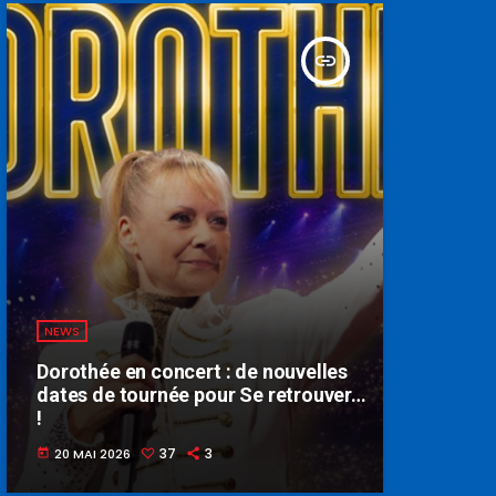
insert_link
NEWS
Dorothée en concert : de nouvelles
dates de tournée pour Se retrouver…
!
37
3
20 MAI 2026
today