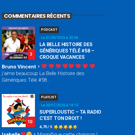
COMMENTAIRES RÉCENTS
PODCAST
Le 01/08/2026 à 20:06
LA BELLE HISTOIRE DES
GÉNÉRIQUES TÉLÉ #58 –
3
CROQUE VACANCES
Bruno Vincent
chevron_right
j’aime beaucoup La Belle Histoire des
Génériques Télé #58...
PLAYLIST
Le 30/07/2026 à 18:15
SUPERLOUSTIC – TA RADIO
C’EST TON DROIT !
10
4,75 / 5
Isabelle
Magnifique cette chanson !
chevron_right