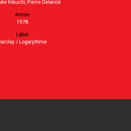
ke Kikuchi, Pierre Delanöé
Année
1978
Label
Barclay / Logarythme