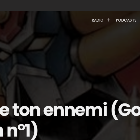
RADIO
PODCASTS
e ton ennemi (Go
 n°1)