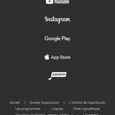
Accueil
|
Écouter Superloustic
|
L'histoire de Superloustic
:
Les programmes
-
L'équipe
-
Fiche signalétique
-
Souvenirs (publicités, articles, photos...)
-
Les photos
-