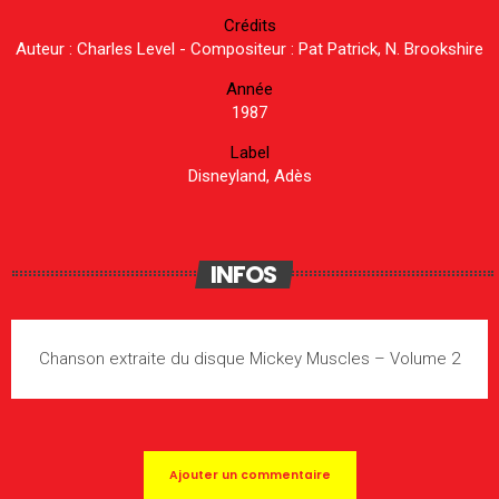
Crédits
Auteur : Charles Level - Compositeur : Pat Patrick, N. Brookshire
Année
1987
Label
Disneyland, Adès
INFOS
Chanson extraite du disque Mickey Muscles – Volume 2
Ajouter un commentaire