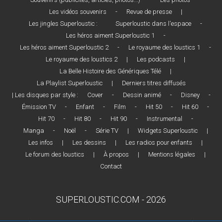
Les vidéos souvenirs
-
Revue de presse
|
Les jingles Superloustic :
Superloustic dans l'espace
-
Les héros aiment Superloustic 1
-
Les héros aiment Superloustic 2
-
Le royaume des loustics 1
-
Le royaume des loustics 2
|
Les podcasts
|
La Belle Histoire des Génériques Télé
|
La Playlist Superloustic
|
Derniers titres diffusés
| Les disques par style :
Cover
-
Dessin animé
-
Disney
-
Émission TV
-
Enfant
-
Film
-
Hit 50
-
Hit 60
-
Hit 70
-
Hit 80
-
Hit 90
-
Instrumental
-
Manga
-
Noël
-
Série TV
|
Widgets Superloustic
|
Les infos
|
Les dessins
|
Les radios pour enfants
|
Le forum des loustics
|
À propos
|
Mentions légales
|
Contact
SUPERLOUSTIC.COM - 2026