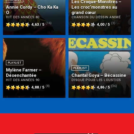
Les Croque-Monstres –
Annie Cordy – Cho Ka Ka
Les croc’monstres au
O
grand cœur
HIT DES ANNÉES 80
CHANSON DU DESSIN ANIMÉ
(16)
(3)
4,63 / 5
4,00 / 5
PLAYLIST
PLAYLIST
Mylène Farmer –
Désenchantée
Chantal Goya – Bécassine
HIT DES ANNÉES 90
DISQUE POUR LES LOUSTICS
(8)
(36)
4,88 / 5
4,86 / 5