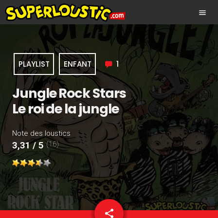
menu
PLAYLIST
ENFANT
1
Jungle Rock Stars
Le roi de la jungle
Note des loustics
(16)
3,31 / 5
share
email