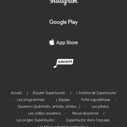
Accueil
|
Écouter Superloustic
|
L'histoire de Superloustic
:
Les programmes
-
L'équipe
-
Fiche signalétique
-
Souvenirs (publicités, articles, photos...)
-
Les photos
-
Les vidéos souvenirs
-
Revue de presse
|
Les jingles Superloustic :
Superloustic dans l'espace
-
Les héros aiment Superloustic 1
-