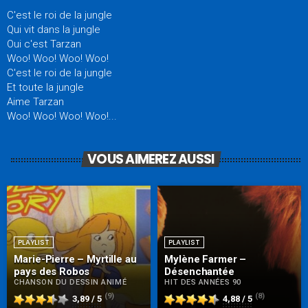
C'est le roi de la jungle
Qui vit dans la jungle
Oui c'est Tarzan
Woo! Woo! Woo! Woo!
C'est le roi de la jungle
Et toute la jungle
Aime Tarzan
Woo! Woo! Woo! Woo!...
VOUS AIMEREZ AUSSI
PLAYLIST
PLAYLIST
Marie-Pierre – Myrtille au
Mylène Farmer –
pays des Robos
Désenchantée
CHANSON DU DESSIN ANIMÉ
HIT DES ANNÉES 90
(9)
(8)
3,89 / 5
4,88 / 5